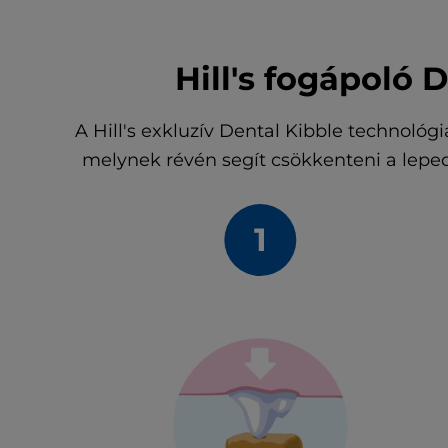
Hill's fogápoló
A Hill's exkluzív Dental Kibble technológiáj
melynek révén segít csökkenteni a lepedé