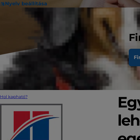
Nyelv beállítása
Fi
Fi
Egy
Hol kapható?
leh
egé