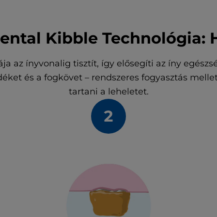
 Dental Kibble Technológia
a az ínyvonalig tisztít, így elősegíti az íny egészsé
ket és a fogkövet – rendszeres fogyasztás mellett s
tartani a leheletet.