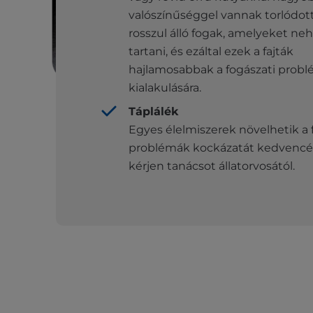
valószínűséggel vannak torlódot
rosszul álló fogak, amelyeket neh
tartani, és ezáltal ezek a fajták
hajlamosabbak a fogászati ​​prob
kialakulására.
Táplálék
Egyes élelmiszerek növelhetik a fo
problémák kockázatát kedvencén
kérjen tanácsot állatorvosától.