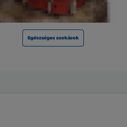
A jó szájhigiénia az egészséges szokások
kialakításánál kezdődik.
Egészséges szokások