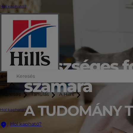
Hol kapható?
egészséges f
számára
Keresés
Tanulás
A Hill's
A TUDOMÁNY T
Hol kapható?
Hol kapható?