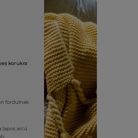
ves korukra
an fordulnak
a lapos arcú
bb