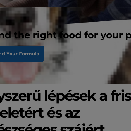
nd the right food for your 
nd Your Formula
szerű lépések a fris
eletért és az
szséges szájért