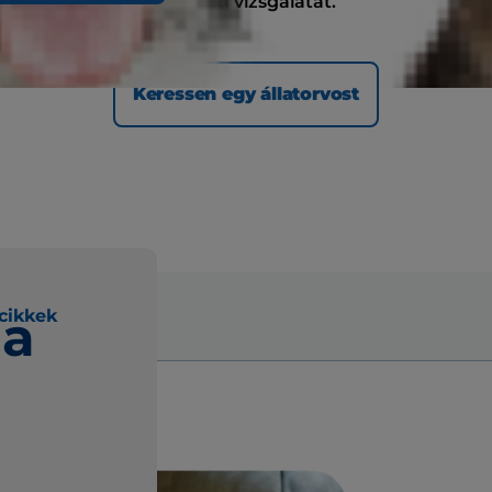
fogászati vizsgálatát.
Keressen egy állatorvost
 a
cikkek