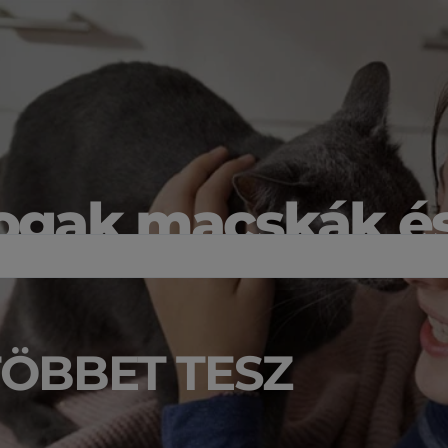
ogak macskák é
ÖBBET TESZ