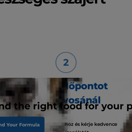
Kérjen időpontot
állatorvosánál
nd the right food for your 
Forduljon állatorvosához és kérje kedvence
nd Your Formula