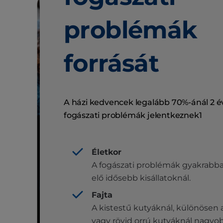
problémák
forrását
A házi kedvencek legalább 70%-ánál 2 é
fogászati ​​problémák jelentkeznek1
Életkor
A fogászati ​​problémák gyakrabb
elő idősebb kisállatoknál.
Fajta
A kistestű kutyáknál, különösen 
vagy rövid orrú kutyáknál nagyo