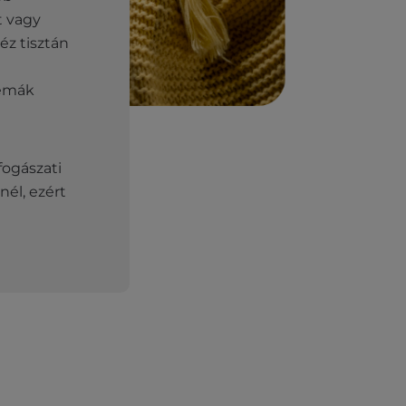
t vagy
éz tisztán
lémák
gászati ​​
él, ezért