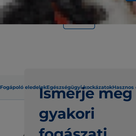
Tünetek
Fogápoló eledelek
Ismerje meg
Egészségügyi kockázatok
Hasznos 
gyakori
fogászati ​​