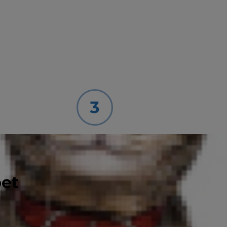
Alakítson ki
egészséges
pet
szokásokat