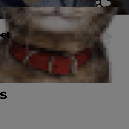
pet
s