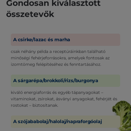
Gondosan kiválasztott
összetevők
A csirke/lazac és marha
csak néhány példa a receptúráinkban található
minőségi fehérjeforrásokra, amelyek fontosak az
izomtömeg felépítéséhez és fenntartásához.
A sárgarépa/brokkoli/rizs/burgonya
kiváló energiaforrás és egyéb tápanyagokat –
vitaminokat, zsírokat, ásványi anyagokat, fehérjét és
rostokat – biztosítanak.
A szójababolaj/halolaj/napraforgóolaj