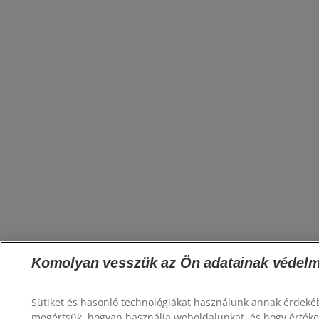
Komolyan vesszük az Ön adatainak védelm
Sütiket és hasonló technológiákat használunk annak érdeké
megértsük, hogyan használja weboldalunkat, és hogy érték