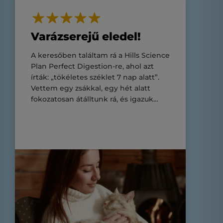
Varázserejű eledel!
A keresőben találtam rá a Hills Science
Plan Perfect Digestion-re, ahol azt
írták: „tökéletes széklet 7 nap alatt”.
Vettem egy zsákkal, egy hét alatt
fokozatosan átálltunk rá, és igazuk
volt. TÖKÉLETES SZÉKLET!!