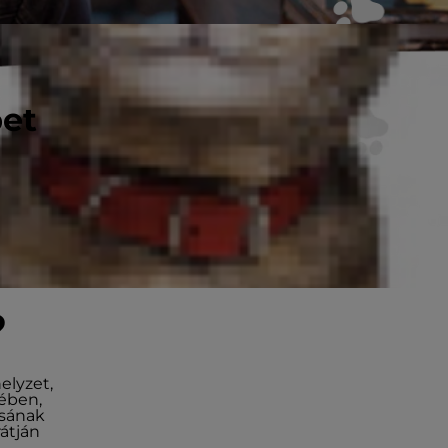
pet
?
elyzet,
ében,
ásának
átján