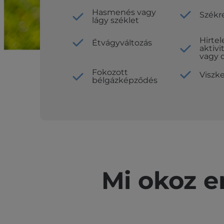
Hasmenés vagy
Székr
lágy széklet
Hirte
Étvágyváltozás
aktiv
vagy 
Fokozott
Viszke
bélgázképződés
Mi okoz e