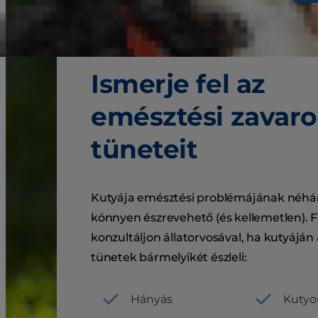
Ismerje fel az
emésztési zavar
tüneteit
Kutyája emésztési problémájának néhán
könnyen észrevehető (és kellemetlen). F
konzultáljon állatorvosával, ha kutyáján 
tünetek bármelyikét észleli:
Hányás
Kutyo