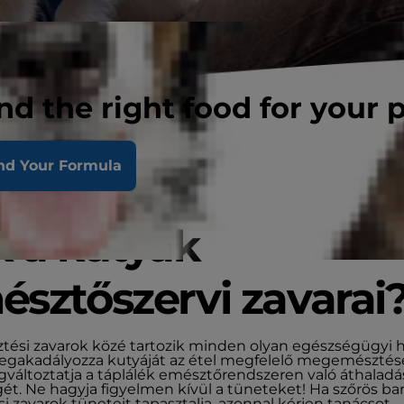
nd the right food for your 
nd Your Formula
k a kutyák
sztőszervi zavarai
tési zavarok közé tartozik minden olyan egészségügyi h
gakadályozza kutyáját az étel megfelelő megemésztés
változtatja a táplálék emésztőrendszeren való áthalad
ét. Ne hagyja figyelmen kívül a tüneteket! Ha szőrös bar
i zavarok tüneteit tapasztalja, azonnal kérjen tanácsot