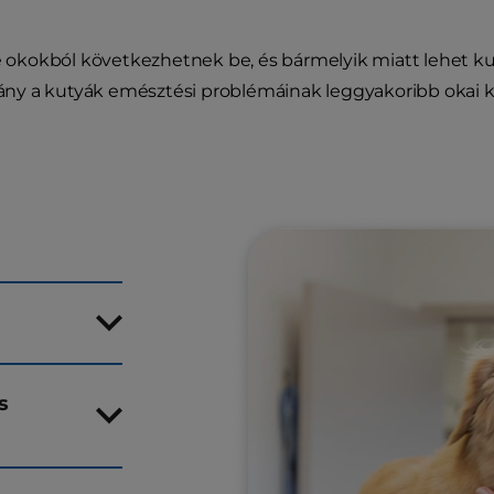
 okokból következhetnek be, és bármelyik miatt lehet ku
ny a kutyák emésztési problémáinak leggyakoribb okai k
s