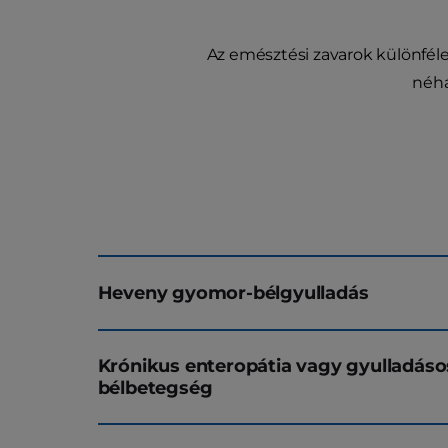
Az emésztési zavarok különféle
néhá
Heveny gyomor-bélgyulladás
Krónikus enteropátia vagy gyulladáso
bélbetegség