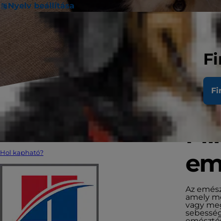
Nyelv beállítása
Fi
Fi
Mi
Hol kapható?
emé
Az emész
amely me
vagy meg
sebesség
emésztés