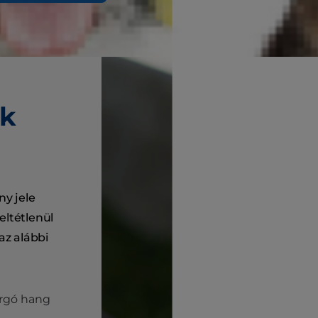
ok
y jele
eltétlenül
az alábbi
rgó hang