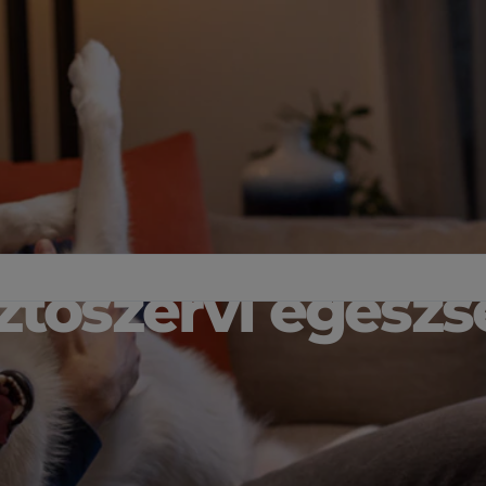
tőszervi egészs