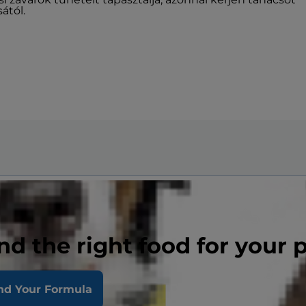
sától.
nd the right food for your 
nd Your Formula