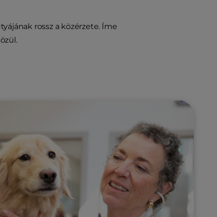
tyájának rossz a közérzete. Íme
özül.