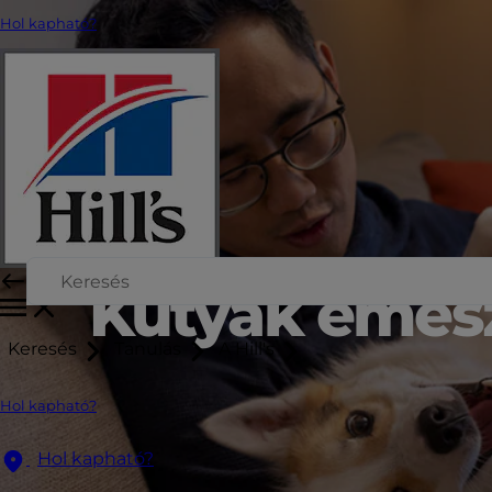
Hol kapható?
Kutyák emész
Keresés
Tanulás
A Hill's
Hol kapható?
Hol kapható?