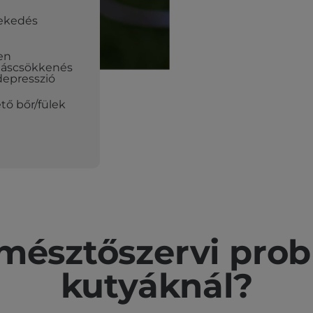
ekedés
len
itáscsökkenés
depresszió
tő bőr/fülek
mésztőszervi pro
kutyáknál?