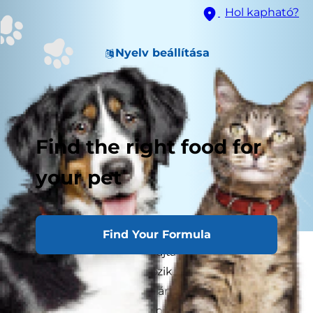
Hol kapható?
Nyelv beállítása
Find the right food for
your pet
Find Your Formula
Jaj, ne! Épp most kapta rajta kutyáját, amint a
pizzás dobozból lakmározik, és azon aggódik,
hogy ehetnek-e egyáltalán pizzát a kutyák?
Beteg lesz-e a kutya, ha pizzaszélet eszik? Jó-e