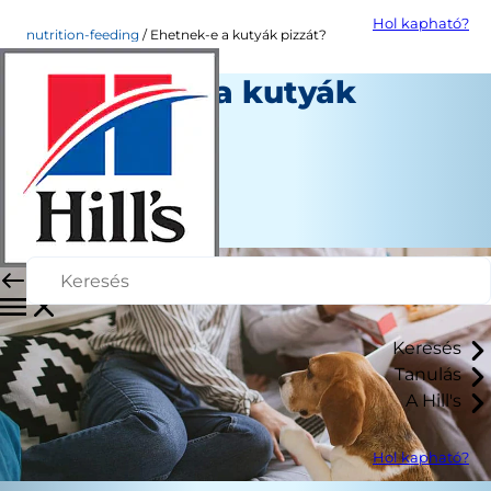
Hol kapható?
nutrition-feeding
Ehetnek-e a kutyák pizzát?
Ehetnek-e a kutyák
pizzát?
Erin Ollila
|
December 02, 2022
Keresés
Tanulás
A Hill's
Hol kapható?