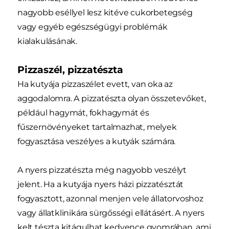
nagyobb eséllyel lesz kitéve cukorbetegség
vagy egyéb egészségügyi problémák
kialakulásának.
Pizzaszél, pizzatészta
Ha kutyája pizzaszélet evett, van oka az
aggodalomra. A pizzatészta olyan összetevőket,
például hagymát, fokhagymát és
fűszernövényeket tartalmazhat, melyek
fogyasztása veszélyes a kutyák számára.
A nyers pizzatészta még nagyobb veszélyt
jelent. Ha a kutyája nyers házi pizzatésztát
fogyasztott, azonnal menjen vele állatorvoshoz
vagy állatklinikára sürgősségi ellátásért. A nyers
kelt tészta kitágulhat kedvence gyomrában, ami