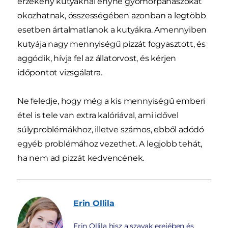
érzékeny kutyáknál enyhe gyomorpanaszokat
okozhatnak, összességében azonban a legtöbb
esetben ártalmatlanok a kutyákra. Amennyiben
kutyája nagy mennyiségű pizzát fogyasztott, és
aggódik, hívja fel az állatorvost, és kérjen
időpontot vizsgálatra.
Ne feledje, hogy még a kis mennyiségű emberi
étel is tele van extra kalóriával, ami idővel
súlyproblémákhoz, illetve számos, ebből adódó
egyéb problémához vezethet. A legjobb tehát,
ha nem ad pizzát kedvencének.
Erin
Ollila
Erin Ollila hisz a szavak erejében és