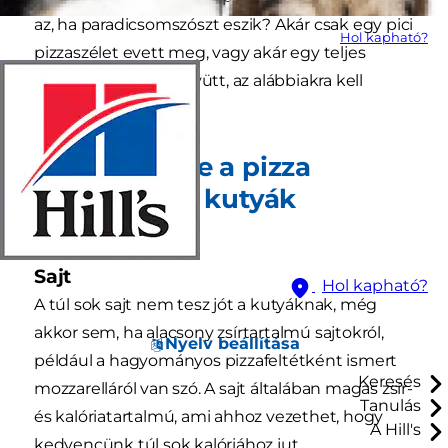
az, ha paradicsomszószt eszik? Akár csak egy pici
Hol kapható?
pizzaszélet evett meg, vagy akár egy teljes
pizzát feltétekkel együtt, az alábbiakra kell
figyelnie.
Ártalmasak-e a pizza
összetevői a kutyák
számára?
Sajt
Hol kapható?
A túl sok sajt nem tesz jót a kutyáknak, még
akkor sem, ha alacsony zsírtartalmú sajtokról,
Nyelv beállítása
például a hagyományos pizzafeltétként ismert
Keresés
mozzarelláról van szó. A sajt általában magas zsír-
Tanulás
és kalóriatartalmú, ami ahhoz vezethet, hogy
A Hill's
kedvencünk túl sok kalóriához jut.