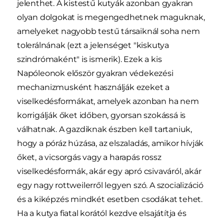
jelenthet. A kistestű kutyák azonban gyakran
olyan dolgokat is megengedhetnek maguknak,
amelyeket nagyobb testű társaiknál soha nem
tolerálnának (ezt a jelenséget "kiskutya
szindrómaként" is ismerik). Ezek a kis
Napóleonok először gyakran védekezési
mechanizmusként használják ezeket a
viselkedésformákat, amelyek azonban ha nem
korrigálják őket időben, gyorsan szokássá is
válhatnak. A gazdiknak észben kell tartaniuk,
hogy a póráz húzása, az elszaladás, amikor hívják
őket, a vicsorgás vagy a harapás rossz
viselkedésformák, akár egy apró csivaváról, akár
egy nagy rottweilerről legyen szó. A szocializáció
és a kiképzés mindkét esetben csodákat tehet.
Ha a kutya fiatal korától kezdve elsajátítja és