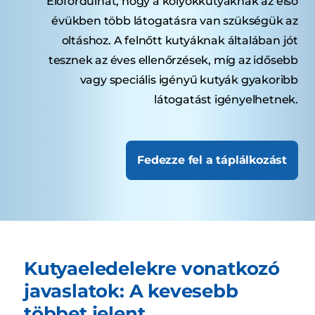
Előfordulhat, hogy a kölyökkutyáknak az első
évükben több látogatásra van szükségük az
oltáshoz. A felnőtt kutyáknak általában jót
tesznek az éves ellenőrzések, míg az idősebb
vagy speciális igényű kutyák gyakoribb
látogatást igényelhetnek.
Fedezze fel a táplálkozást
Kutyaeledelekre vonatkozó
javaslatok: A kevesebb
többet jelent