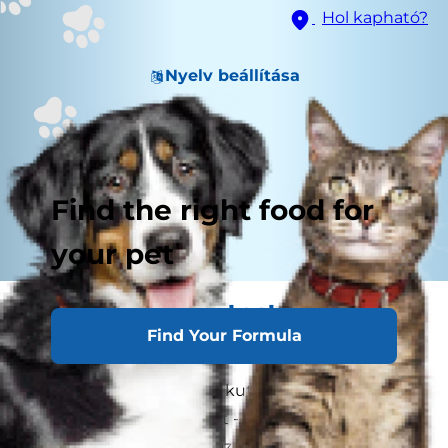
Hol kapható?
Nyelv beállítása
Find the right food for
your pet
A világ egy kistestű kutya
Find Your Formula
szemszögéből
Először próbáljon meg a kutyája szintjére
leereszkedni - szó szerint -, és nézzen alaposan
körül! Amit most lát, az az ő világa, ezért fontos,