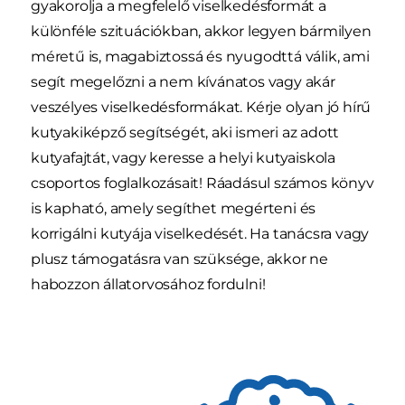
gyakorolja a megfelelő viselkedésformát a
különféle szituációkban, akkor legyen bármilyen
méretű is, magabiztossá és nyugodttá válik, ami
segít megelőzni a nem kívánatos vagy akár
veszélyes viselkedésformákat. Kérje olyan jó hírű
kutyakiképző segítségét, aki ismeri az adott
kutyafajtát, vagy keresse a helyi kutyaiskola
csoportos foglalkozásait! Ráadásul számos könyv
is kapható, amely segíthet megérteni és
korrigálni kutyája viselkedését. Ha tanácsra vagy
plusz támogatásra van szüksége, akkor ne
habozzon állatorvosához fordulni!