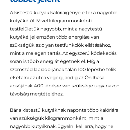
A kistestű kutyák kalóriaigénye eltér a nagyobb
kutyákétól. Mivel kilogrammonkénti
testfelületük nagyobb, mint a nagytestű
kutyáké, jellemzően több energiára van
szükségük az olyan testfunkciók ellátásához,
mint a melegen tartás. Az egyszerű közlekedés
során is több energiát égetnek el. Míg a
szomszéd labradorjának talán 100 lépésbe telik
elsétálni az utca végéig, addig az Ön lhasa
apsójának 400 lépésre van szüksége ugyanazon
távolság megtételéhez.
Bár a kistestű kutyáknak naponta több kalóriára
van szükségük kilogrammonként, mint a
nagyobb kutyáknak, ügyelni kell arra, hogy ne