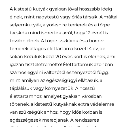
A kistestű kutyák gyakran jóval hosszabb ideig
élnek, mint nagytestű vagy óriás társaik. A máltai
selyemkutyák, a yorkshire terrierek és a törpe
tacskók mind ismertek arról, hogy 12 évnél is
tovább élnek. A törpe uszkárok és a border
terrierek átlagos élettartama közel 14 év, de
sokan közülük közel 20 éves kort is elérnek, ami
igazán tiszteletreméltó! Élettartamuk azonban
számos egyéni változótól és tényezőtől függ,
mint amilyen az egészségügyi ellátásuk, a
táplálásuk vagy környezetük. A hosszú
élettartamhoz, amelyet gyakran városban
töltenek, a kistestű kutyáknak extra védelemre
van szükségük ahhoz, hogy idős korban is
egészségesek maradjanak. A rendszeres