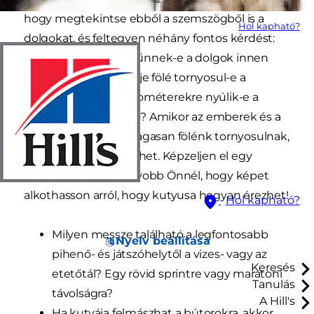
hogy megtekintse ebből a szemszögből is a
Hol kapható?
dolgokat, és feltegyen néhány fontos kérdést:
Félelmetesebbnek tűnnek-e a dolgok innen
lentről? Magasan a feje fölé tornyosul-e a
kanapé?Látszólag kilométerekre nyúlik-e a
csúszós konyhapadló? Amikor az emberek és a
háztartási tárgyak magasan fölénk tornyosulnak,
az kissé félelmetes lehet. Képzeljen el egy
porszívót, amely nagyobb Önnél, hogy képet
alkothasson arról, hogy kutyusa hogyan érezhet!
Hol kapható?
Milyen messze található a legfontosabb
Nyelv beállítása
pihenő- és játszóhelytől a vizes- vagy az
Keresés
etetőtál? Egy rövid sprintre vagy maratoni
Tanulás
távolságra?
A Hill's
Ha kutyája felmászhat a bútorokra, akkor