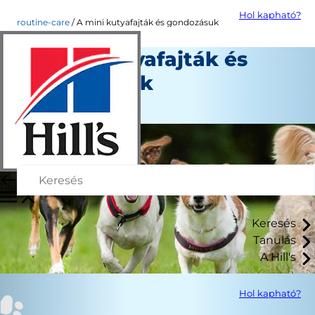
Hol kapható?
routine-care
A mini kutyafajták és gondozásuk
A mini kutyafajták és
gondozásuk
Személyzet Szerző
Keresés
Tanulás
A Hill's
Hol kapható?