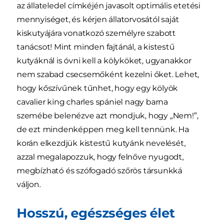
az állateledel címkéjén javasolt optimális etetési
mennyiséget, és kérjen állatorvosától saját
kiskutyájára vonatkozó személyre szabott
tanácsot! Mint minden fajtánál, a kistestű
kutyáknál is óvni kell a kölyköket, ugyanakkor
nem szabad csecsemőként kezelni őket. Lehet,
hogy kőszívűnek tűnhet, hogy egy kölyök
cavalier king charles spániel nagy barna
szemébe belenézve azt mondjuk, hogy „Nem!”,
de ezt mindenképpen meg kell tennünk. Ha
korán elkezdjük kistestű kutyánk nevelését,
azzal megalapozzuk, hogy felnőve nyugodt,
megbízható és szófogadó szőrös társunkká
váljon.
Hosszú, egészséges élet