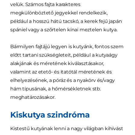
velük. Számos fajta karakteres
megkülönböztető jegyekkel rendelkezik,
például a hosszú hátú tacskó, a kerek fejű japán
spániel vagy a szőrtelen kínai meztelen kutya.
Bármilyen fajtájú legyen is kutyánk, fontos szem
előtt tartani szükségleteit, például a kutyaágy
alakjának és méretének kiválasztásakor,
valamint az etető- és itatótál méretének és
elhelyezésének, a póráz és a nyakörv és/vagy
hám típusának, a hőmérsékletnek stb.
meghatározásakor.
Kiskutya szindróma
Kistestű kutyának lenni a nagy világban kihívást