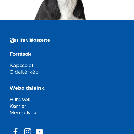
Hill's világszerte
Források
Kapcsolat
Oldaltérkép
Weboldalaink
Hill’s Vet
Karrier
Menhelyek