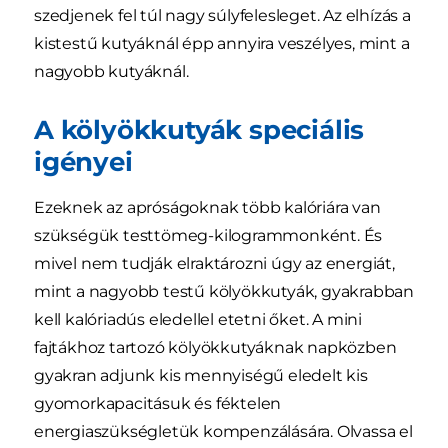
szedjenek fel túl nagy súlyfelesleget. Az elhízás a
kistestű kutyáknál épp annyira veszélyes, mint a
nagyobb kutyáknál.
A kölyökkutyák speciális
igényei
Ezeknek az apróságoknak több kalóriára van
szükségük testtömeg-kilogrammonként. És
mivel nem tudják elraktározni úgy az energiát,
mint a nagyobb testű kölyökkutyák, gyakrabban
kell kalóriadús eledellel etetni őket. A mini
fajtákhoz tartozó kölyökkutyáknak napközben
gyakran adjunk kis mennyiségű eledelt kis
gyomorkapacitásuk és féktelen
energiaszükségletük kompenzálására. Olvassa el