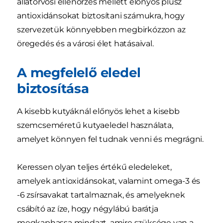
állatorvosi ellenőrzés mellett előnyös plusz
antioxidánsokat biztosítani számukra, hogy
szervezetük könnyebben megbirkózzon az
öregedés és a városi élet hatásaival.
A megfelelő eledel
biztosítása
A kisebb kutyáknál előnyös lehet a kisebb
szemcseméretű kutyaeledel használata,
amelyet könnyen fel tudnak venni és megrágni.
Keressen olyan teljes értékű eledeleket,
amelyek antioxidánsokat, valamint omega-3 és
-6 zsírsavakat tartalmaznak, és amelyeknek
csábító az íze, hogy négylábú barátja
megkaphassa mindazt, amire szüksége van a