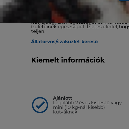
A csirkés Hill's Vet Essentials Multi-Benef
kutyáknak 7 éves kor felett a Hill's legfejl
idősödő kutyák számára, amelyet életminős
többféle előnyt kínáló eledel, melynek eg
kutyája agyának egészségét és vitalitásá
ízületeinek egészségét. Ízletes eledel, h
teljen.
Állatorvos/szaküzlet kereső
Kiemelt információk
Ajánlott
Legalább 7 éves kistestű vagy
mini (10 kg-nál kisebb)
kutyáknak.