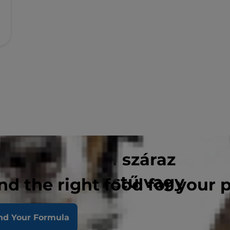
ENIOR HEALTH száraz
 idősebb kistestű vagy
nd the right food for your 
nd Your Formula