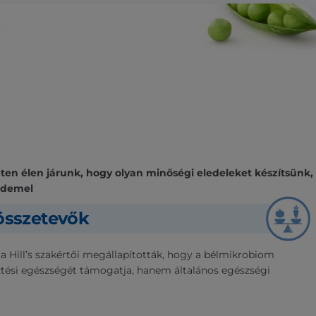
n élen járunk, hogy olyan minőségi eledeleket készítsünk,
rdemel
sszetevők
 a Hill’s szakértői megállapították, hogy a bélmikrobiom
ési egészségét támogatja, hanem általános egészségi