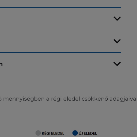
m
ő mennyiségben a régi eledel csökkenő adagjaival 