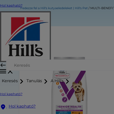
Hol kapható?
Fedezze fel a Hill's kutyaeledeleket | Hill's Pet
MULTI-BENEFIT 
Keresés
Tanulás
A Hill's
Hol kapható?
Hol kapható?