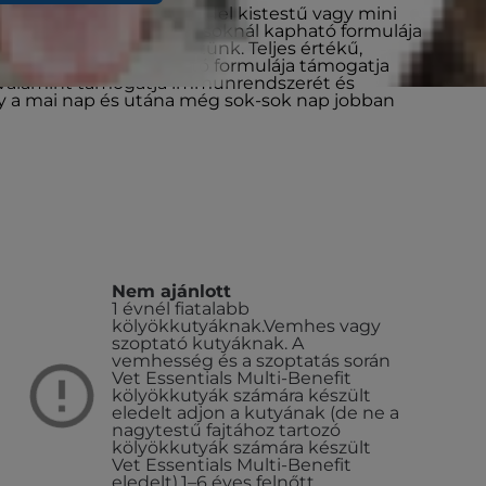
it +Senior Health kutyaeledel kistestű vagy mini
ettebb, kizárólag állatorvosoknál kapható formulája
égük javítására terveztünk. Teljes értékű,
yedülálló öregedéslassító formulája támogatja
t, valamint támogatja immunrendszerét és
ogy a mai nap és utána még sok-sok nap jobban
Nem ajánlott
1 évnél fiatalabb
kölyökkutyáknak.
Vemhes vagy
szoptató kutyáknak. A
vemhesség és a szoptatás során
Vet Essentials Multi-Benefit
kölyökkutyák számára készült
eledelt adjon a kutyának (de ne a
nagytestű fajtához tartozó
kölyökkutyák számára készült
Vet Essentials Multi-Benefit
eledelt).
1–6 éves felnőtt