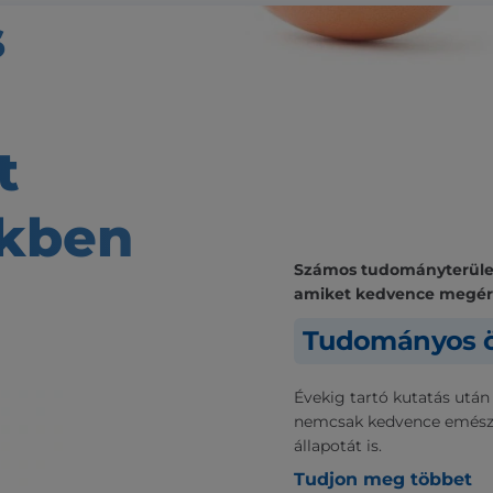
s
t
kben
Számos tudományterülete
amiket kedvence megé
Tudományos ö
Évekig tartó kutatás után
nemcsak kedvence emészt
állapotát is.
Tudjon meg többet