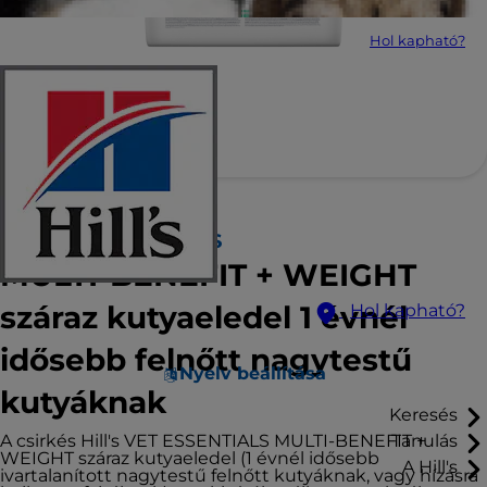
Hol kapható?
Hill's VET ESSENTIALS
MULTI-BENEFIT + WEIGHT
száraz kutyaeledel 1 évnél
Hol kapható?
idősebb felnőtt nagytestű
Nyelv beállítása
kutyáknak
Keresés
A csirkés Hill's VET ESSENTIALS MULTI-BENEFIT +
Tanulás
WEIGHT száraz kutyaeledel (1 évnél idősebb
A Hill's
ivartalanított nagytestű felnőtt kutyáknak, vagy hízásra