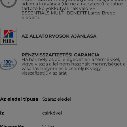
adjon a kutyának (de ne a nagytestű fajtához
tartozó kölyökkutyáknak való VET
ESSENTIALS MULTI-BENEFIT Large Breed
eledelt).
AZ ÁLLATORVOSOK AJÁNLÁSA
PÉNZVISSZAFIZETÉSI GARANCIA
Ha bármely okból elégedetlen a termékkel,
vigye vissza a fel nem használt mennyiséget a
vásárlás helyére és kicseréljük vagy
visszafizetjük az árát
Az eledel típusa
Száraz eledel
Íz
csirkével
Kiszerelés
14 kg