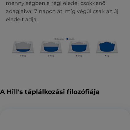
mennyiségben a régi eledel csökkenő
adagjaival 7 napon át, míg végül csak az új
eledelt adja.
A Hill's táplálkozási filozófiája