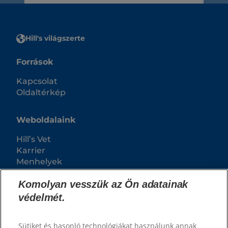
Hill's világszerte
Források
Kapcsolat
Oldaltérkép
Weboldalaink
Hill’s Vet
Karrier
Menhelyek
Komolyan vesszük az Ön adatainak
védelmét.
Sütiket és hasonló technológiákat használunk annak