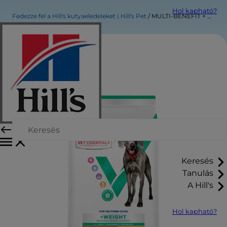
Hol kapható?
Fedezze fel a Hill's kutyaeledeleket | Hill's Pet
MULTI-BENEFIT + WEIGHT száraz kutyaeledel 1 évnél idősebb felnőtt nagytestű kutyáknak
Keresés
Tanulás
A Hill's
Hol kapható?