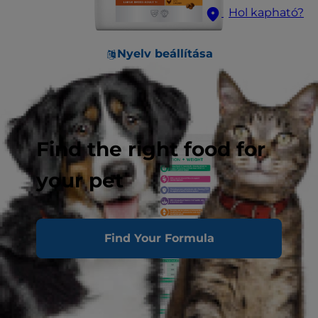
Hol kapható?
Nyelv beállítása
Find the right food for
your pet
Find Your Formula