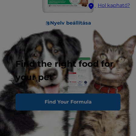
Hol kapható?
Nyelv beállítása
Find the right food for
your pet
Find Your Formula