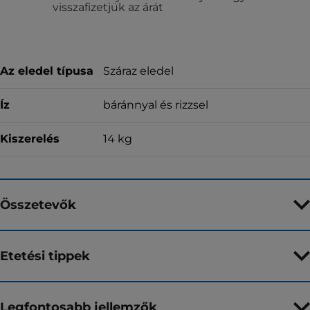
visszafizetjük az árát
Az eledel típusa
Száraz eledel
Íz
báránnyal és rizzsel
Kiszerelés
14 kg
Összetevők
Etetési tippek
Legfontosabb jellemzők