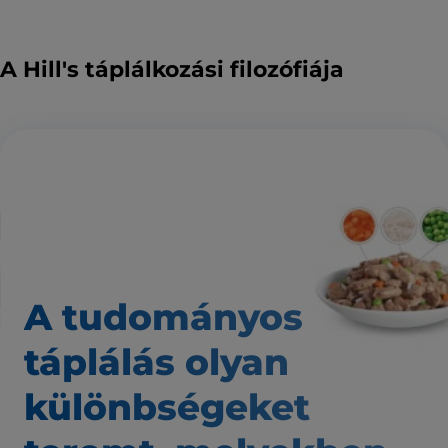
A Hill's táplálkozási filozófiája
A tudományos
táplálás
olyan
különbségeket