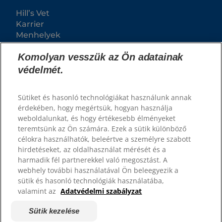
Hill’s Vet
Karrier
Menhelyek
Komolyan vesszük az Ön adatainak
védelmét.
Sütiket és hasonló technológiákat használunk annak
érdekében, hogy megértsük, hogyan használja
weboldalunkat, és hogy értékesebb élményeket
teremtsünk az Ön számára. Ezek a sütik különböző
célokra használhatók, beleértve a személyre szabott
© 2026 Hill's Pet Nutrition, Inc.
hirdetéseket, az oldalhasználat mérését és a
Minden jog fenntartva. Az oldalon található "TM"
harmadik fél partnerekkel való megosztást. A
jelölés a Hill's Pet Nutrition birtokában levő
márkákat jelöli. Az oldal használatára Felhasználási
webhely további használatával Ön beleegyezik a
feltételek rendelkezései érvényesek.
sütik és hasonló technológiák használatába,
valamint az
Adatvédelmi szabályzat
Felhasználási feltételek
Jogi nyilatkozat
Adatvédelmi szabályzat
Sütik kezelése
Sütik kezelése