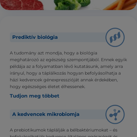
Prediktív biológia
A tudomány azt mondja, hogy a biológia
meghatározó az egészség szempontjából. Ennek egyik
példája az a folyamatban lévő kutatásunk, amely arra
irányul, hogy a táplálkozás hogyan befolyásolhatja a
házi kedvencek génexpresszióját annak érdekében,
hogy egészséges életet élhessenek.
Tudjon meg többet
A kedvencek mikrobiomja
A prebiotikumok táplálják a bélbaktériumokat – és
befolyásolhatják kedvence általános egészségét és