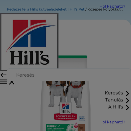
Hol kapható?
Fedezze fel a Hill's kutyaeledeleket | Hill's Pet
Közepes kölyökkutya eledel
Keresés
Tanulás
A Hill's
Hol kapható?