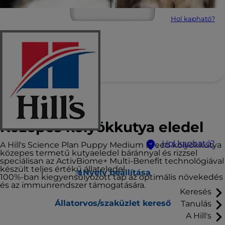
Hol kapható?
Hill's Science Plan
Közepes kölyökkutya eledel
Hol kapható?
A Hill's Science Plan Puppy Medium Breed kölyökkutya
közepes termetű kutyaeledel báránnyal és rizzsel
speciálisan az ActivBiome+ Multi-Benefit technológiával
készült teljes értékű állateledel.
Nyelv beállítása
100%-ban kiegyensúlyozott táp az optimális növekedés
és az immunrendszer támogatására.
Keresés
Állatorvos/szaküzlet kereső
Tanulás
A Hill's