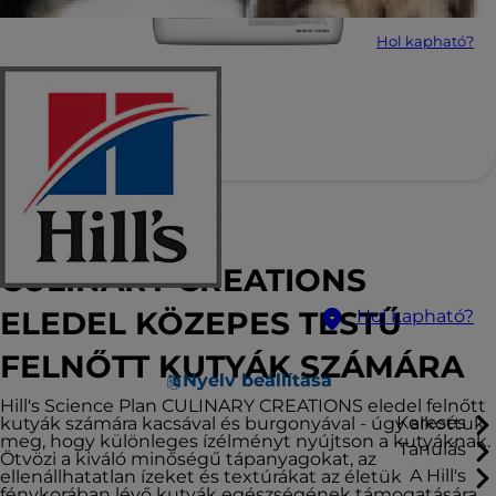
Hol kapható?
Hill's Science Plan
CULINARY CREATIONS
ELEDEL KÖZEPES TESTŰ
Hol kapható?
FELNŐTT KUTYÁK SZÁMÁRA
Nyelv beállítása
Hill's Science Plan CULINARY CREATIONS eledel felnőtt
Keresés
kutyák számára kacsával és burgonyával - úgy alkottuk
meg, hogy különleges ízélményt nyújtson a kutyáknak.
Tanulás
Ötvözi a kiváló minőségű tápanyagokat, az
A Hill's
ellenállhatatlan ízeket és textúrákat az életük
fénykorában lévő kutyák egészségének támogatására.