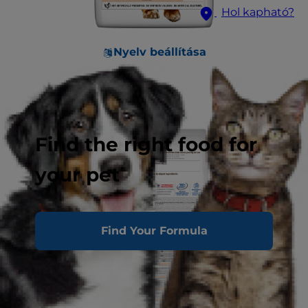
Hol kapható?
Nyelv beállítása
Find the right food for
your pet
Find Your Formula