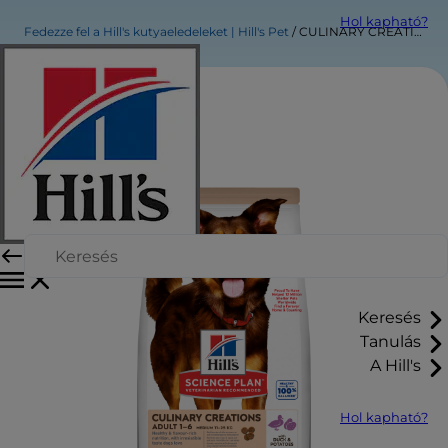
Hol kapható?
Fedezze fel a Hill's kutyaeledeleket | Hill's Pet
CULINARY CREATIONS ELEDEL KÖZEPES TESTŰ FELNŐTT KUTYÁK SZÁMÁRA
Keresés
Tanulás
A Hill's
Hol kapható?