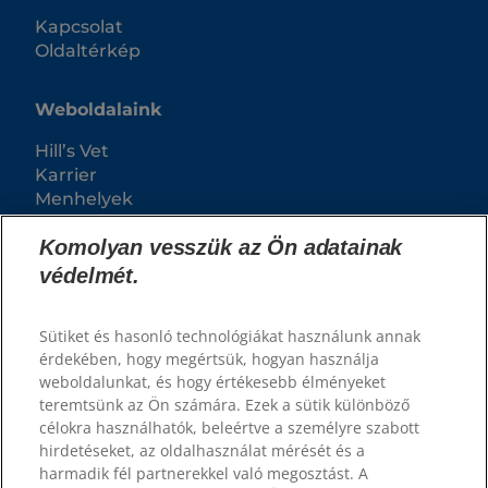
Kapcsolat
Oldaltérkép
Weboldalaink
Hill’s Vet
Karrier
Menhelyek
Komolyan vesszük az Ön adatainak
védelmét.
Sütiket és hasonló technológiákat használunk annak
érdekében, hogy megértsük, hogyan használja
weboldalunkat, és hogy értékesebb élményeket
teremtsünk az Ön számára. Ezek a sütik különböző
célokra használhatók, beleértve a személyre szabott
© 2026 Hill's Pet Nutrition, Inc.
hirdetéseket, az oldalhasználat mérését és a
Minden jog fenntartva. Az oldalon található "TM"
harmadik fél partnerekkel való megosztást. A
jelölés a Hill's Pet Nutrition birtokában levő