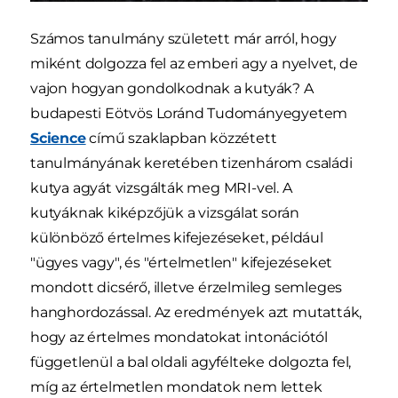
Számos tanulmány született már arról, hogy
miként dolgozza fel az emberi agy a nyelvet, de
vajon hogyan gondolkodnak a kutyák? A
budapesti Eötvös Loránd Tudományegyetem
Science
című szaklapban közzétett
tanulmányának keretében tizenhárom családi
kutya agyát vizsgálták meg MRI-vel. A
kutyáknak kiképzőjük a vizsgálat során
különböző értelmes kifejezéseket, például
"ügyes vagy", és "értelmetlen" kifejezéseket
mondott dicsérő, illetve érzelmileg semleges
hanghordozással. Az eredmények azt mutatták,
hogy az értelmes mondatokat intonációtól
függetlenül a bal oldali agyfélteke dolgozta fel,
míg az értelmetlen mondatok nem lettek