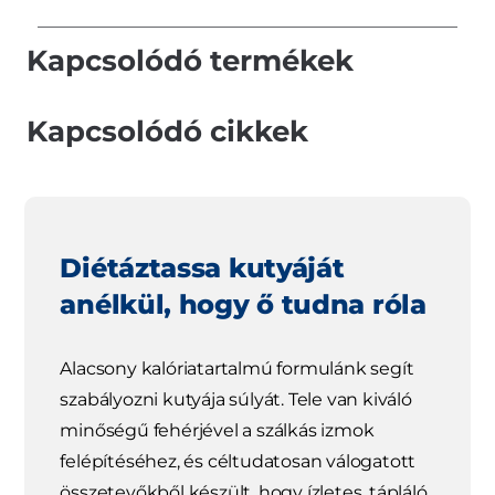
Kapcsolódó termékek
Kapcsolódó cikkek
Diétáztassa kutyáját
anélkül, hogy ő tudna róla
Alacsony kalóriatartalmú formulánk segít
szabályozni kutyája súlyát. Tele van kiváló
minőségű fehérjével a szálkás izmok
felépítéséhez, és céltudatosan válogatott
összetevőkből készült, hogy ízletes, tápláló