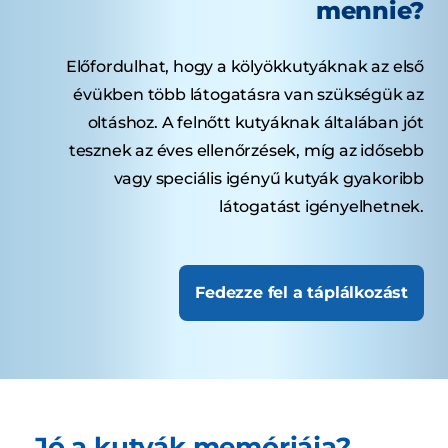
mennie?
Előfordulhat, hogy a kölyökkutyáknak az első
évükben több látogatásra van szükségük az
oltáshoz. A felnőtt kutyáknak általában jót
tesznek az éves ellenőrzések, míg az idősebb
vagy speciális igényű kutyák gyakoribb
látogatást igényelhetnek.
Fedezze fel a táplálkozást
Jó a kutyák memóriája?