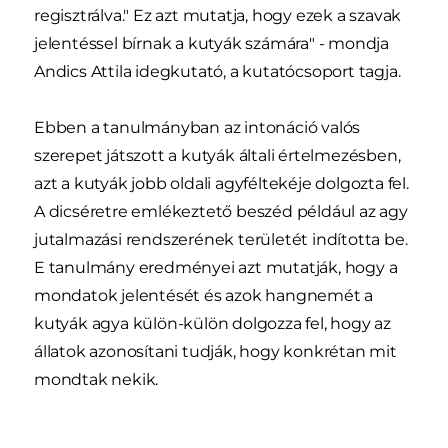
regisztrálva." Ez azt mutatja, hogy ezek a szavak
jelentéssel bírnak a kutyák számára" - mondja
Andics Attila idegkutató, a kutatócsoport tagja.
Ebben a tanulmányban az intonáció valós
szerepet játszott a kutyák általi értelmezésben,
azt a kutyák jobb oldali agyféltekéje dolgozta fel.
A dicséretre emlékeztető beszéd például az agy
jutalmazási rendszerének területét indította be.
E tanulmány eredményei azt mutatják, hogy a
mondatok jelentését és azok hangnemét a
kutyák agya külön-külön dolgozza fel, hogy az
állatok azonosítani tudják, hogy konkrétan mit
mondtak nekik.