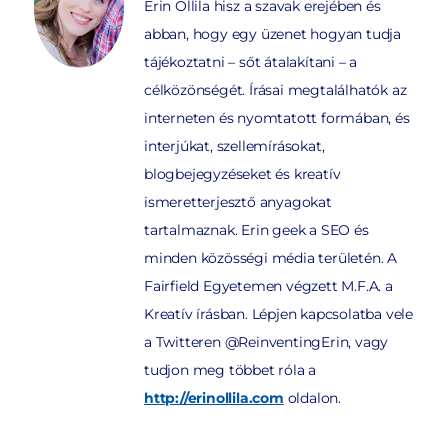
Erin Ollila hisz a szavak erejében és
abban, hogy egy üzenet hogyan tudja
tájékoztatni – sőt átalakítani – a
célközönségét. Írásai megtalálhatók az
interneten és nyomtatott formában, és
interjúkat, szellemírásokat,
blogbejegyzéseket és kreatív
ismeretterjesztő anyagokat
tartalmaznak. Erin geek a SEO és
minden közösségi média területén. A
Fairfield Egyetemen végzett M.F.A. a
Kreatív írásban. Lépjen kapcsolatba vele
a Twitteren @ReinventingErin, vagy
tudjon meg többet róla a
http://erinollila.com
oldalon.