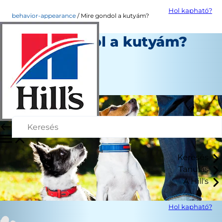
Hol kapható?
behavior-appearance
Mire gondol a kutyám?
Mire gondol a kutyám?
Erin Ollila
|
Október 24, 2018
Keresés
Tanulás
A Hill's
Hol kapható?