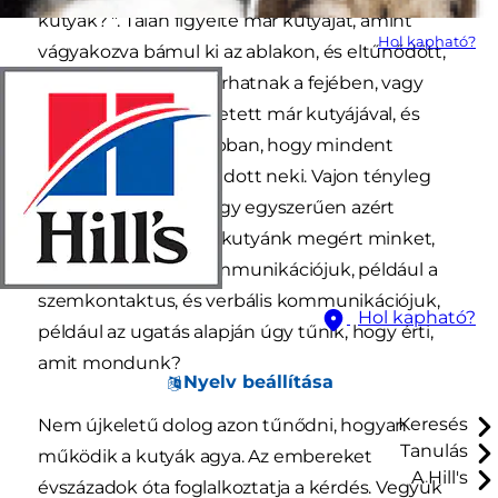
kutyák? ". Talán figyelte már kutyáját, amint
Hol kapható?
vágyakozva bámul ki az ablakon, és eltűnődött,
milyen gondolatok járhatnak a fejében, vagy
munka előtt beszélgetett már kutyájával, és
teljesen biztos volt abban, hogy mindent
megértett, amit mondott neki. Vajon tényleg
így van ez? Lehet, hogy egyszerűen azért
feltételezzük, hogy a kutyánk megért minket,
mert nonverbális kommunikációjuk, például a
szemkontaktus, és verbális kommunikációjuk,
Hol kapható?
például az ugatás alapján úgy tűnik, hogy érti,
amit mondunk?
Nyelv beállítása
Keresés
Nem újkeletű dolog azon tűnődni, hogyan
Tanulás
működik a kutyák agya. Az embereket
A Hill's
évszázadok óta foglalkoztatja a kérdés. Vegyük