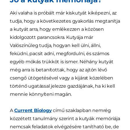
Aki valaha is próbált már kiskutyát kiképezni, az
tudja, hogy a következetes gyakorlás megtanítja
a kutyát arra, hogy emlékezzen a közösen
kidolgozott parancsokra. Kutyája már
Valószínűleg tudja, hogyan kell ülni, állni,
feküdni, pacsit adni, megfordulni, és számos
egyéb mókás trükköt is ismer. Néhány kutyát
még arra is betanítottak, hogy az ajtón lévő
csengő ütögetésével vagy a kijárat közelében
történő ugatással jelezze gazdájának, ha ki kell
mennie könnyíteni magán.
A
Current Biology
című szaklapban nemrég
közzétett tanulmány szerint a kutyák memóriája
nemcsak feladatok elvégzésére tanítható be, de