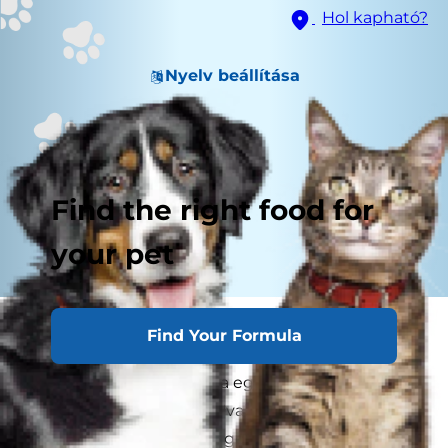
Hol kapható?
Nyelv beállítása
Find the right food for
your pet
Megfigyelte-e már valaha a kutyákat egy
Find Your Formula
futtatóban játszva, látszólag mosolyogva,
ugrálva, és mancsolgatva egymást, és
elgondolkodott-e azon, "vajon mit gondolnak a
kutyák? " vagy " hogyan gondolkodnak a