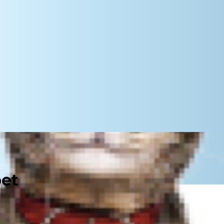
pet
, hogy cicájuknak érzékeny a