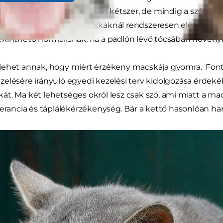
ány - hetente egyszer, talán kétszer, de mindig a szőnye
ható ki). Bár egyes macskáknál rendszeresen előfordulh
kinthető normálisnak, ha a padlón lévő tócsában növényi
ehet annak, hogy miért érzékeny macskája gyomra. Fonto
elésére irányuló egyedi kezelési terv kidolgozása érdekéb
t. Ma két lehetséges okról lesz csak szó, ami miatt a ma
lerancia és táplálékérzékenység. Bár a kettő hasonlóan 