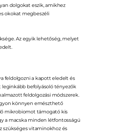
lyan dolgokat eszik, amikhez
ges okokat megbeszéli
üksége. Az egyik lehetőség, melyet
edelt.
 feldolgozni a kapott eledelt és
 leginkább befolyásoló tényezők
lkalmazott feldolgozási módszerek.
nagyon könnyen emészthető
 élő mikrobiomot támogató kis
ogy a macska minden létfontosságú
z szükséges vitaminokhoz és