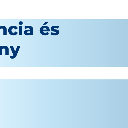
ncia és
ny