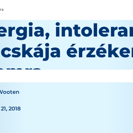
ra
ergia, intolera
cskája érzéke
omra
 Wooten
21, 2018