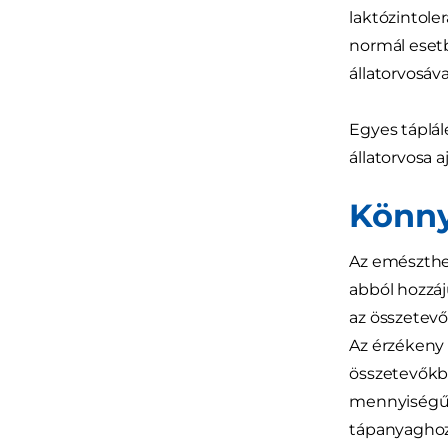
laktózintole
normál esetb
állatorvosáv
Egyes táplál
állatorvosa 
Könny
Az emészthet
abból hozzá
az összetevő
Az érzékeny
összetevőkbő
mennyiségű r
tápanyaghoz