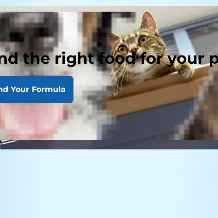
nd the right food for your 
nd Your Formula