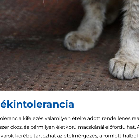
lékintolerancia
tolerancia kifejezés valamilyen ételre adott rendellenes re
r okoz, és bármilyen életkorú macskánál előfordulhat. A 
varok körébe tartozhat az ételmérgezés, a romlott halból