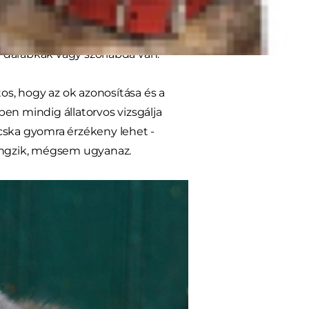
gre (vagy más helyre, ahonnan
atnak emésztési zavarok, ez még
 darabkák vagy szőrlabda van.
s, hogy az ok azonosítása és a
en mindig állatorvos vizsgálja
cska gyomra érzékeny lehet -
hangzik, mégsem ugyanaz.