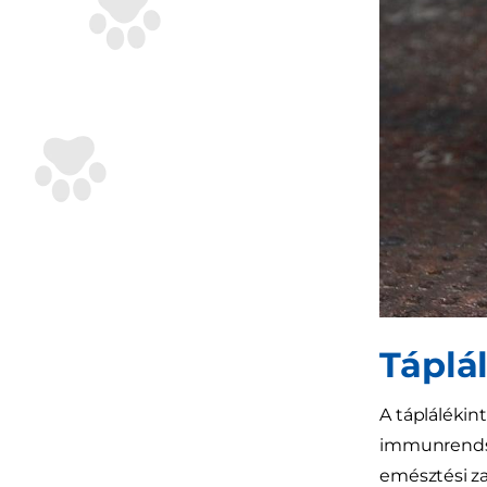
Táplá
A táplálékin
immunrendsze
emésztési za