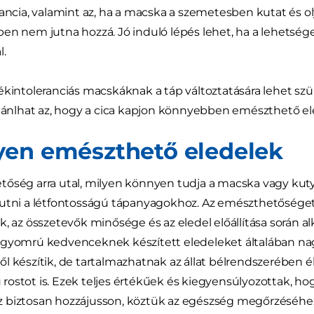
rancia, valamint az, ha a macska a szemetesben kutat és o
en nem jutna hozzá. Jó induló lépés lehet, ha a lehetsé
al.
ékintoleranciás macskáknak a táp változtatására lehet sz
ajánlhat az, hogy a cica kapjon könnyebben emészthető el
en emészthető eledelek
őség arra utal, milyen könnyen tudja a macska vagy kutya
jutni a létfontosságú tápanyagokhoz. Az emészthetőséget
k, az összetevők minősége és az eledel előállítása során a
 gyomrú kedvenceknek készített eledeleket általában 
l készítik, de tartalmazhatnak az állat bélrendszerében
ostot is. Ezek teljes értékűek és kiegyensúlyozottak, h
 biztosan hozzájusson, köztük az egészség megőrzéséhe