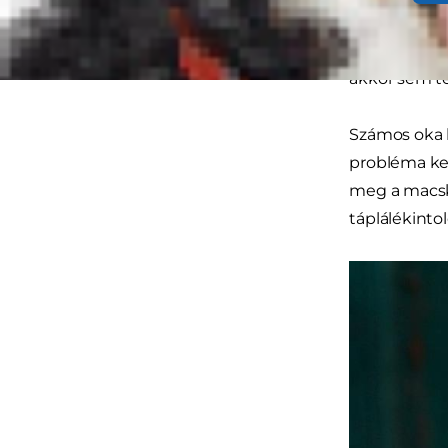
gyomra, és h
nehezen mos
akkor sem te
Számos oka l
probléma kez
meg a macská
táplálékinto