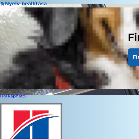
Nyelv beállítása
Fi
Fi
Hol kapható?