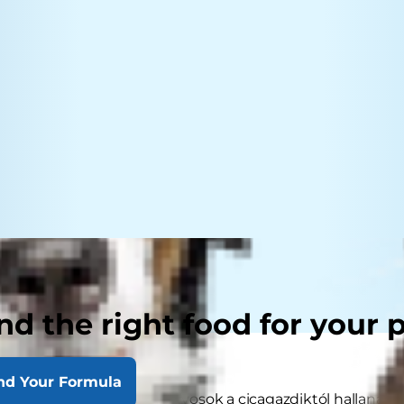
nd the right food for your 
nd Your Formula
kori panasz, amit az állatorvosok a cicagazdiktól hallanak