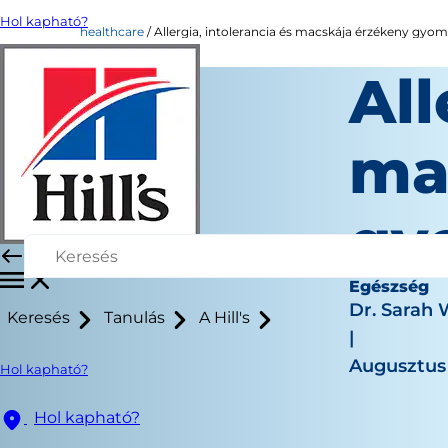
Hol kapható?
healthcare
Allergia, intolerancia és macskája érzékeny gyom
All
ma
gy
Egészség
Dr. Sarah
Keresés
Tanulás
A Hill's
|
Augusztus 
Hol kapható?
Hol kapható?