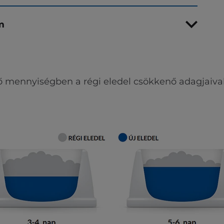
m
ő mennyiségben a régi eledel csökkenő adagjaival 