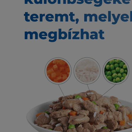
teremt,
melye
megbízhat