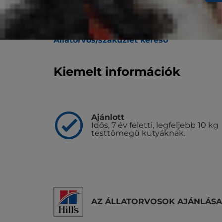
A Hill's Science Plan Small & mini Mature 
értékű állateledel idős, 7 év feletti felnőtt
kistestű vagy mini kutyája egyedi igénye
Állatorvos/szaküzlet kereső
Kiemelt információk
Ajánlott
Idős, 7 év feletti, legfeljebb 10 kg
testtömegű kutyáknak.
AZ ÁLLATORVOSOK AJÁNLÁSA