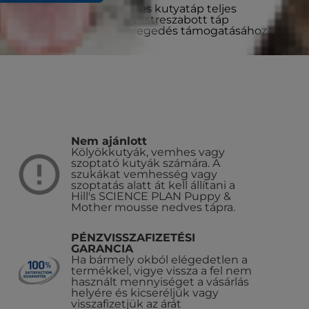
Adult mousse csirkés nedves kutyatáp teljes
, kistestű kutyák számára. Testreszabott táp
ihez és a méltóságteljes öregedés támogatásához.
Nem ajánlott
Kölyökkutyák, vemhes vagy
szoptató kutyák számára. A
szukákat vemhesség vagy
szoptatás alatt át kell állítani a
Hill's SCIENCE PLAN Puppy &
Mother mousse nedves tápra.
PÉNZVISSZAFIZETÉSI
GARANCIA
Ha bármely okból elégedetlen a
termékkel, vigye vissza a fel nem
használt mennyiséget a vásárlás
helyére és kicseréljük vagy
visszafizetjük az árát