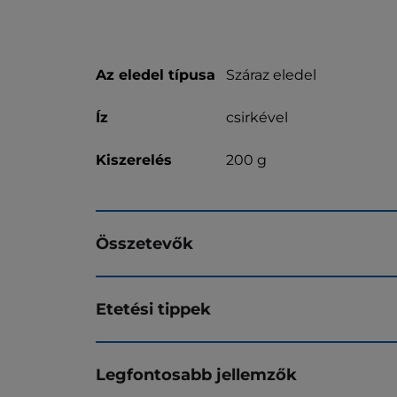
Az eledel típusa
Száraz eledel
Íz
csirkével
Kiszerelés
200 g
Összetevők
Etetési tippek
Legfontosabb jellemzők