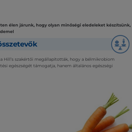
n élen járunk, hogy olyan minőségi eledeleket készítsünk,
rdemel
sszetevők
 a Hill’s szakértői megállapították, hogy a bélmikrobiom
ési egészségét támogatja, hanem általános egészségi