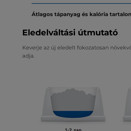
Átlagos tápanyag és kalória tartalo
Eledelváltási útmutató
Keverje az új eledelt fokozatosan növekv
adja.