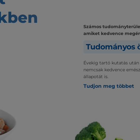
kben
Számos tudományterülete
amiket kedvence megé
Tudományos ö
Évekig tartó kutatás után
nemcsak kedvence emészt
állapotát is.
Tudjon meg többet