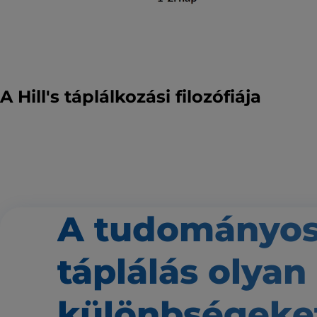
A Hill's táplálkozási filozófiája
A tudományo
táplálás
olyan
különbségeke