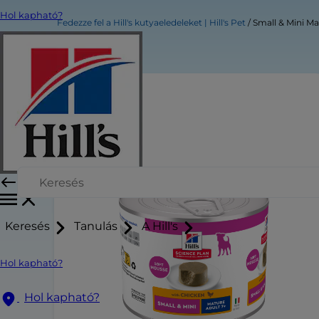
Hol kapható?
Fedezze fel a Hill's kutyaeledeleket | Hill's Pet
Small & Mini Ma
Keresés
Tanulás
A Hill's
Hol kapható?
Hol kapható?