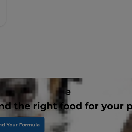
e Adult mousse
testű és mini
nd the right food for your 
nd Your Formula