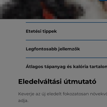
Összetevők
Etetési tippek
Legfontosabb jellemzők
Átlagos tápanyag és kalória tartalo
Eledelváltási útmutató
Keverje az új eledelt fokozatosan növekv
adja.