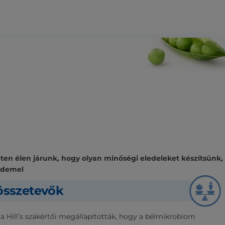
n élen járunk, hogy olyan minőségi eledeleket készítsünk,
rdemel
sszetevők
 a Hill’s szakértői megállapították, hogy a bélmikrobiom