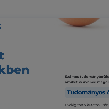
s
t
kben
Számos tudományterülete
amiket kedvence megé
Tudományos ö
Évekig tartó kutatás után