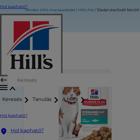
Hol kapható?
Minden Hill's macskaeledel | Hill's Pet
Eledel sterilizált feln
Keresés
Tanulás
A Hill's
Hol kapható?
Hol kapható?