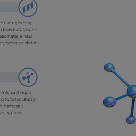
zó az egészség
n lévő kutatásunk,
ásolhatja a házi
egészséges életet
efolyásolhatják
tó kutatás után a
ióm nemcsak
zségére is