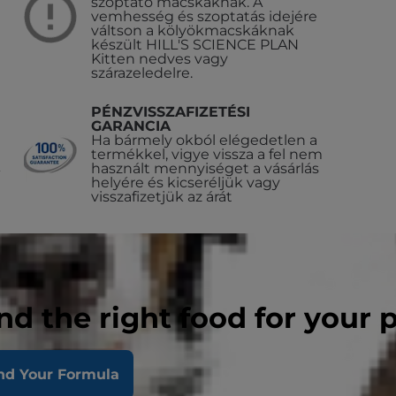
szoptató macskáknak. A
vemhesség és szoptatás idejére
váltson a kölyökmacskáknak
készült HILL'S SCIENCE PLAN
Kitten nedves vagy
szárazeledelre.
PÉNZVISSZAFIZETÉSI
GARANCIA
Ha bármely okból elégedetlen a
termékkel, vigye vissza a fel nem
használt mennyiséget a vásárlás
helyére és kicseréljük vagy
visszafizetjük az árát
nd the right food for your 
nd Your Formula