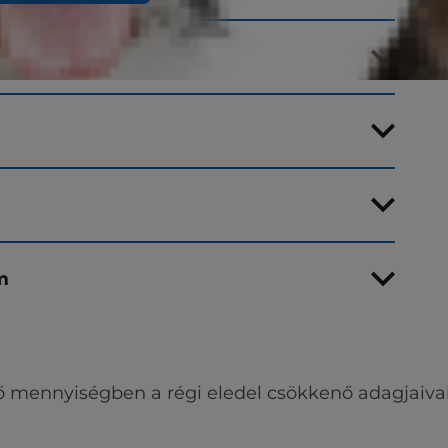
m
ő mennyiségben a régi eledel csökkenő adagjaival 