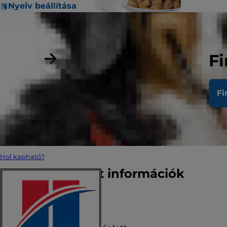
Nyelv beállítása
Fi
Hill's Science Plan
Fi
Eledel sterilizált f
Állatorvos/szaküzlet kereső
Hol kapható?
Kiemelt információk