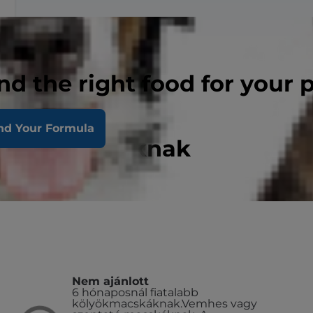
nd the right food for your 
nd Your Formula
elnőtt macskáknak
Nem ajánlott
6 hónaposnál fiatalabb
kölyökmacskáknak.Vemhes vagy