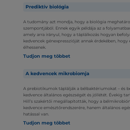
Prediktív biológia
A tudomány azt mondja, hogy a biológia meghatáro
szempontjából. Ennek egyik példája az a folyamatba
amely arra irányul, hogy a táplálkozás hogyan befoly
kedvencek génexpresszióját annak érdekében, hogy 
élhessenek.
Tudjon meg többet
A kedvencek mikrobiomja
A prebiotikumok táplálják a bélbaktériumokat – és b
kedvence általános egészségét és jóllétét. Évekig tar
Hill’s szakértői megállapították, hogy a bélmikrob
kedvence emésztőrendszerére, hanem általános egés
hatással van.
Tudjon meg többet