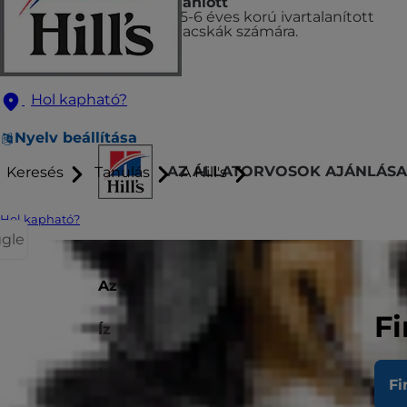
Ajánlott
0,5-6 éves korú ivartalanított
macskák számára.
Hol kapható?
Nyelv beállítása
AZ ÁLLATORVOSOK AJÁNLÁSA
Keresés
Tanulás
A Hill's
Hol kapható?
ggle
Az eledel típusa
Nedves eledel
Fi
Íz
pisztránggal
Kiszerelés
85 g
Fi