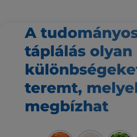
A tudományo
táplálás
olyan
különbségeke
teremt,
melye
megbízhat