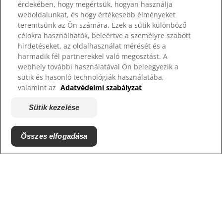
érdekében, hogy megértsük, hogyan használja
weboldalunkat, és hogy értékesebb élményeket
Hill’s Vet
teremtsünk az Ön számára. Ezek a sütik különböző
Karrier
célokra használhatók, beleértve a személyre szabott
Menhelyek
hirdetéseket, az oldalhasználat mérését és a
harmadik fél partnerekkel való megosztást. A
webhely további használatával Ön beleegyezik a
sütik és hasonló technológiák használatába,
valamint az
Adatvédelmi szabályzat
Sütik kezelése
Összes elfogadása
© 2026 Hill's Pet Nutrition, Inc.
Minden jog fenntartva. Az oldalon található "TM"
jelölés a Hill's Pet Nutrition birtokában levő
márkákat jelöli. Az oldal használatára Felhasználási
feltételek rendelkezései érvényesek.
Felhasználási feltételek
Jogi nyilatkozat
Adatvédelmi szabályzat
Sütik kezelése