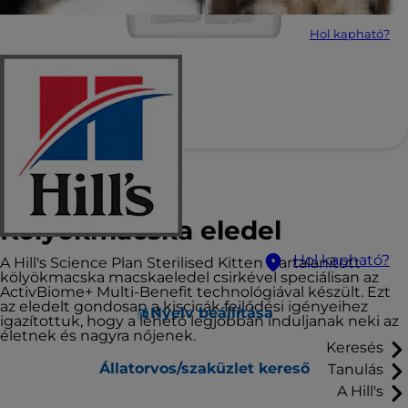
Hol kapható?
Hill's Science Plan
Kölyökmacska eledel
Hol kapható?
A Hill's Science Plan Sterilised Kitten ivartalanított
kölyökmacska macskaeledel csirkével speciálisan az
ActivBiome+ Multi-Benefit technológiával készült. Ezt
az eledelt gondosan a kiscicák fejlődési igényeihez
Nyelv beállítása
igazítottuk, hogy a lehető legjobban induljanak neki az
életnek és nagyra nőjenek.
Keresés
Állatorvos/szaküzlet kereső
Tanulás
A Hill's