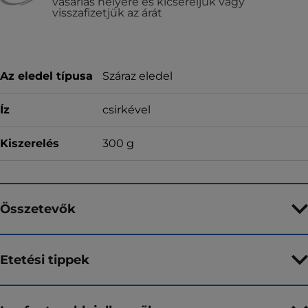
vásárlás helyére és kicseréljük vagy
visszafizetjük az árát
Az eledel típusa
Száraz eledel
Íz
csirkével
Kiszerelés
300 g
Összetevők
Etetési tippek