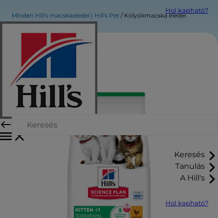
Hol kapható?
Minden Hill's macskaeledel | Hill's Pet
Kölyökmacska eledel
Keresés
Tanulás
A Hill's
Hol kapható?