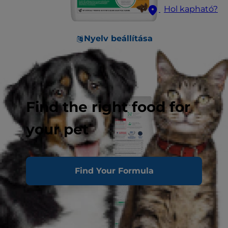
Hol kapható?
Nyelv beállítása
Find the right food for
your pet
Find Your Formula