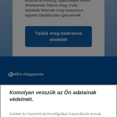
kisállatok boldog, egészséges életet
élhessenek. Nézze meg, mely
eledelek felelnek meg kedvence
egyedi táplálkozási igényeinek.
Talála meg kedvence
eledelét
Hill's világszerte
Források
Komolyan vesszük az Ön adatainak
Kapcsolat
védelmét.
Oldaltérkép
Sütiket és hasonló technológiákat használunk annak
Weboldalaink