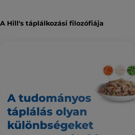
A Hill's táplálkozási filozófiája
A tudományos
táplálás
olyan
különbségeket