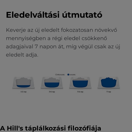
Eledelváltási útmutató
Keverje az új eledelt fokozatosan növekvő
mennyiségben a régi eledel csökkenő
adagjaival 7 napon át, míg végül csak az új
eledelt adja.
A Hill's táplálkozási filozófiája