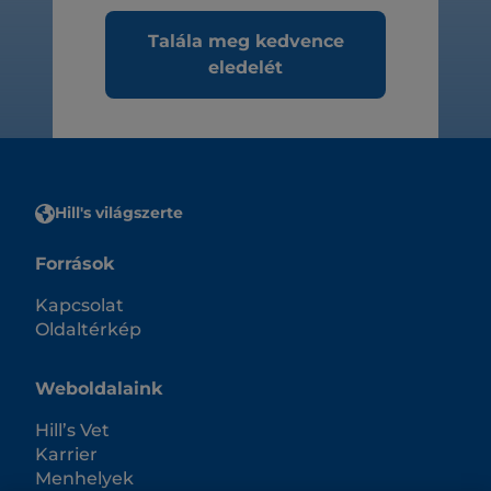
Talála meg kedvence
eledelét
Hill's világszerte
Források
Kapcsolat
Oldaltérkép
Weboldalaink
Hill’s Vet
Karrier
Menhelyek