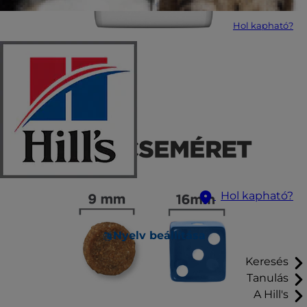
Hol kapható?
Hol kapható?
Nyelv beállítása
Keresés
Tanulás
A Hill's