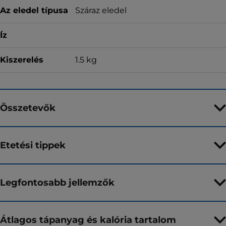
Az eledel típusa
Száraz eledel
Íz
Kiszerelés
1.5 kg
Összetevők
Etetési tippek
Legfontosabb jellemzők
Átlagos tápanyag és kalória tartalom