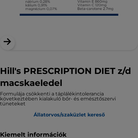
Hill's PRESCRIPTION DIET z/d
macskaeledel
Formulája csökkenti a táplálékintolerancia
következtében kialakuló bőr- és emésztőszervi
tüneteket
Állatorvos/szaküzlet kereső
Kiemelt információk