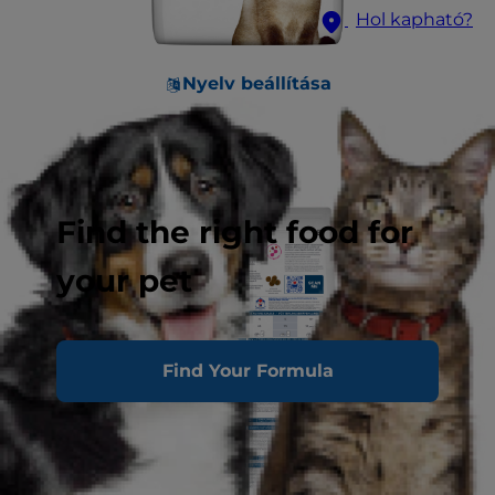
Hol kapható?
Nyelv beállítása
Find the right food for
your pet
Find Your Formula