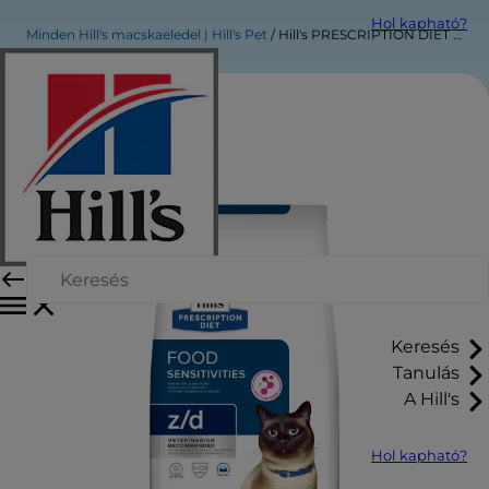
Hol kapható?
Minden Hill's macskaeledel | Hill's Pet
Hill's PRESCRIPTION DIET z/d macskaeledel
Keresés
Tanulás
A Hill's
Hol kapható?