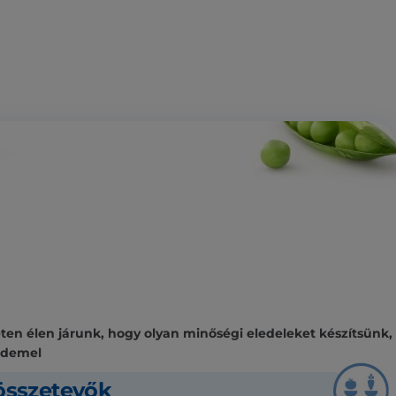
n élen járunk, hogy olyan minőségi eledeleket készítsünk,
rdemel
sszetevők