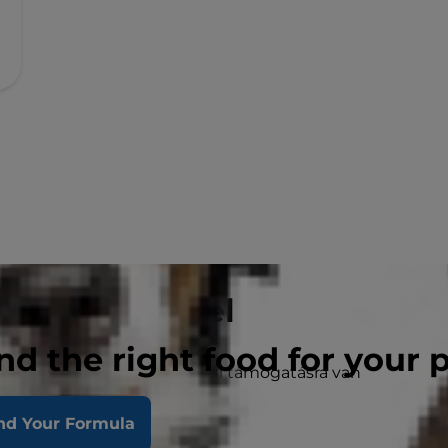
 macskaeledel
nd the right food for your 
amelyeknek extra táplálkozási támogatásra van
nd Your Formula