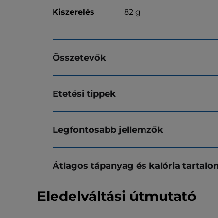
Kiszerelés
82 g
Összetevők
Etetési tippek
Legfontosabb jellemzők
Átlagos tápanyag és kalória tartalo
Eledelváltási útmutató