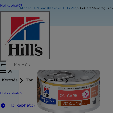
Hol kapható?
Minden Hill's macskaeledel | Hill's Pet
On-Care Stew ragus m
Keresés
Tanulás
A Hill's
Hol kapható?
Hol kapható?