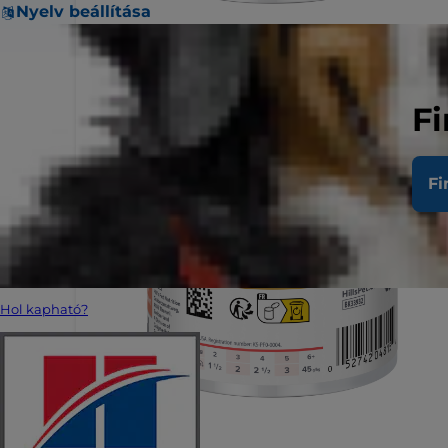
Nyelv beállítása
Fi
Fi
Hol kapható?