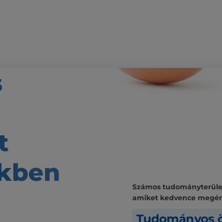
s
t
kben
Számos tudományterülete
amiket kedvence megé
Tudományos ö