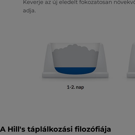
Keverje az új eledelt fokozatosan növekv
adja.
A Hill's táplálkozási filozófiája