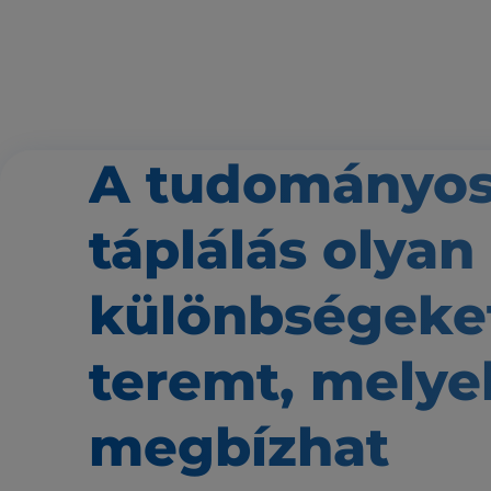
A tudományo
táplálás
olyan
különbségeke
teremt,
melye
megbízhat