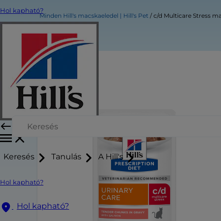
Hol kapható?
Minden Hill's macskaeledel | Hill's Pet
c/d Multicare Stress m
Keresés
Tanulás
A Hill's
Hol kapható?
Hol kapható?