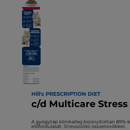
Hill's PRESCRIPTION DIET
c/d Multicare Stres
A gyógytáp klinikailag bizonyítottan 89%-
előfordulását. Stresszoldó összetevőkkel.