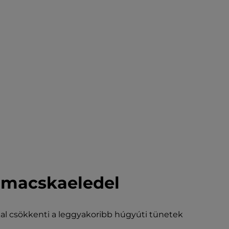
s macskaeledel
kal csökkenti a leggyakoribb húgyúti tünetek