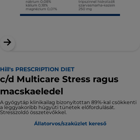
Hill's PRESCRIPTION DIET
c/d Multicare Stress ragus
macskaeledel
A gyógytáp klinikailag bizonyítottan 89%-kal csökkenti
a leggyakoribb húgyúti tünetek előfordulását.
Stresszoldó összetevőkkel.
Állatorvos/szaküzlet kereső