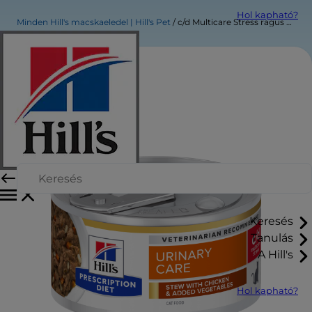
Hol kapható?
Minden Hill's macskaeledel | Hill's Pet
c/d Multicare Stress ragus macskaeledel
Keresés
Tanulás
A Hill's
Hol kapható?