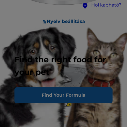
Hol kapható?
Nyelv beállítása
Find the right food for
your pet
Find Your Formula