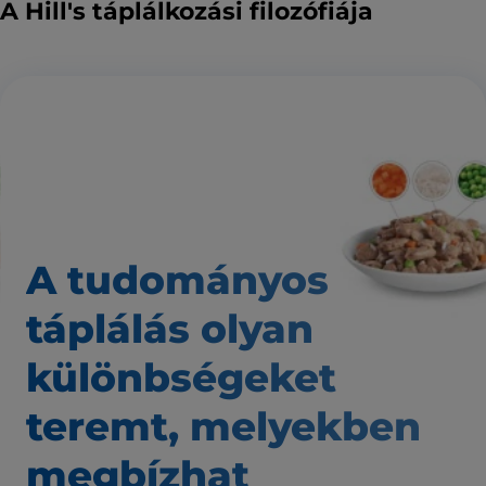
A Hill's táplálkozási filozófiája
A tudományos
táplálás
olyan
különbségeket
teremt,
melyekben
megbízhat