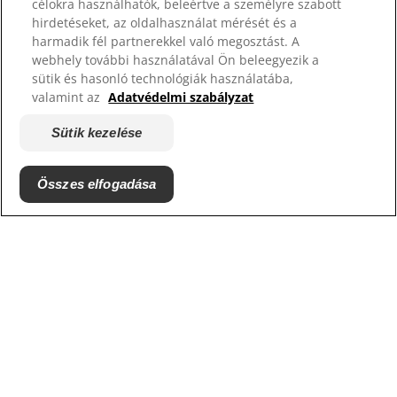
célokra használhatók, beleértve a személyre szabott
Menhelyek
hirdetéseket, az oldalhasználat mérését és a
harmadik fél partnerekkel való megosztást. A
webhely további használatával Ön beleegyezik a
sütik és hasonló technológiák használatába,
valamint az
Adatvédelmi szabályzat
Sütik kezelése
Összes elfogadása
© 2026 Hill's Pet Nutrition, Inc.
Minden jog fenntartva. Az oldalon található "TM"
jelölés a Hill's Pet Nutrition birtokában levő
márkákat jelöli. Az oldal használatára Felhasználási
feltételek rendelkezései érvényesek.
Felhasználási feltételek
Jogi nyilatkozat
Adatvédelmi szabályzat
Sütik kezelése