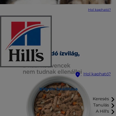
Hol kapható?
Hol kapható?
Nyelv beállítása
Keresés
Tanulás
A Hill's