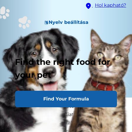
Hol kapható?
Nyelv beállítása
Find the right food for
your pet
Find Your Formula
A legtöbb cicagazda egyetért abban, hogy
macskája furcsa dolgai miatt szereti igazán
bundás barátját. A macskák kiszámíthatatlan,
vicces viselkedése mindenhol derültséget kelt,