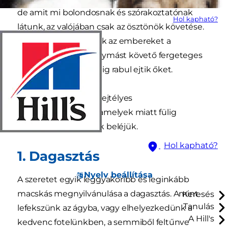
de amit mi bolondosnak és szórakoztatónak
Hol kapható?
látunk, az valójában csak az ösztönök követése.
Elviselik és befogadják az embereket a
mindennapjaikba, egymást követő fergeteges
mutatványaikkal pedig rabul ejtik őket.
Íme öt egyedi, néha rejtélyes
macskatulajdonság, amelyek miatt fülig
szerelmesek vagyunk beléjük.
Hol kapható?
1. Dagasztás
Nyelv beállítása
A szeretet egyik leggyakoribb és leginkább
macskás megnyilvánulása a dagasztás. Amint
Keresés
Tanulás
lefekszünk az ágyba, vagy elhelyezkedünk a
A Hill's
kedvenc fotelünkben, a semmiből feltűnve