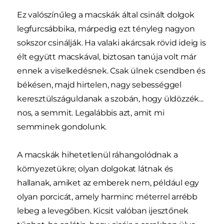
Ez valószínűleg a macskák által csinált dolgok
legfurcsábbika, márpedig ezt tényleg nagyon
sokszor csinálják. Ha valaki akárcsak rövid ideig is
élt együtt macskával, biztosan tanúja volt már
ennek a viselkedésnek. Csak ülnek csendben és
békésen, majd hirtelen, nagy sebességgel
keresztülszáguldanak a szobán, hogy üldözzék...
nos, a semmit. Legalábbis azt, amit mi
semminek gondolunk.
A macskák hihetetlenül ráhangolódnak a
környezetükre; olyan dolgokat látnak és
hallanak, amiket az emberek nem, például egy
olyan porcicát, amely harminc méterrel arrébb
lebeg a levegőben. Kicsit valóban ijesztőnek