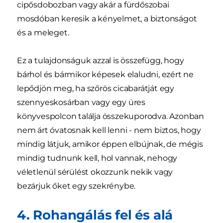
cipősdobozban vagy akár a fürdőszobai
mosdóban keresik a kényelmet, a biztonságot
és a meleget.
Ez a tulajdonságuk azzal is összefügg, hogy
bárhol és bármikor képesek elaludni, ezért ne
lepődjön meg, ha szőrös cicabarátját egy
szennyeskosárban vagy egy üres
könyvespolcon találja összekuporodva. Azonban
nem árt óvatosnak kell lenni - nem biztos, hogy
mindig látjuk, amikor éppen elbújnak, de mégis
mindig tudnunk kell, hol vannak, nehogy
véletlenül sérülést okozzunk nekik vagy
bezárjuk őket egy szekrénybe.
4. Rohangálás fel és alá