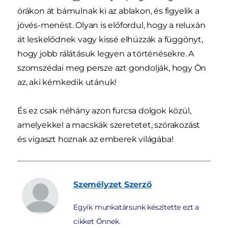
órákon át bámulnak ki az ablakon, és figyelik a
jövés-menést. Olyan is előfordul, hogy a reluxán
át leskelődnek vagy kissé elhúzzák a függönyt,
hogy jobb rálátásuk legyen a történésekre. A
szomszédai meg persze azt gondolják, hogy Ön
az, aki kémkedik utánuk!
És ez csak néhány azon furcsa dolgok közül,
amelyekkel a macskák szeretetet, szórakozást
és vigaszt hoznak az emberek világába!
Személyzet
Szerző
Egyik munkatársunk készítette ezt a
cikket Önnek.