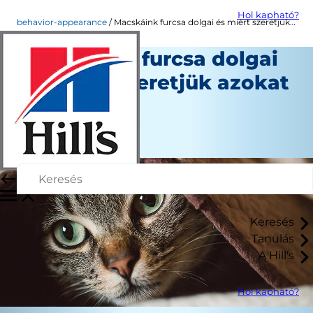
Hol kapható?
behavior-appearance
Macskáink furcsa dolgai és miért szeretjük azokat
Macskáink furcsa dolgai
és miért szeretjük azokat
Személyzet Szerző
|
Június 16, 2016
Keresés
Tanulás
A Hill's
Hol kapható?