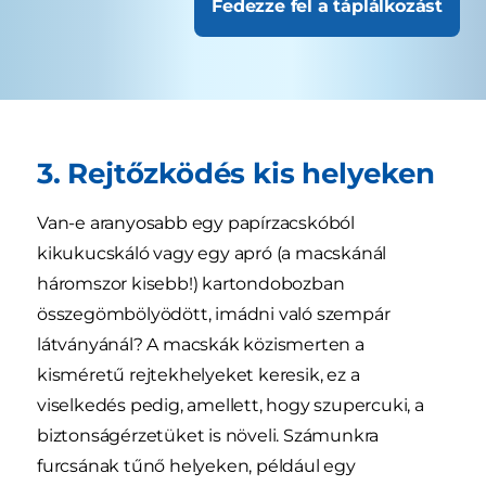
Fedezze fel a táplálkozást
3. Rejtőzködés kis helyeken
Van-e aranyosabb egy papírzacskóból
kikukucskáló vagy egy apró (a macskánál
háromszor kisebb!) kartondobozban
összegömbölyödött, imádni való szempár
látványánál? A macskák közismerten a
kisméretű rejtekhelyeket keresik, ez a
viselkedés pedig, amellett, hogy szupercuki, a
biztonságérzetüket is növeli. Számunkra
furcsának tűnő helyeken, például egy