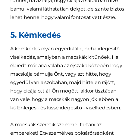
tűnhet, ha az látja, hogy cicája a sarokban ülve
bámul valami láthatatlan dolgot, de szinte biztos
lehet benne, hogy valami fontosat vett észre.
5. Kémkedés
A kémkedés olyan egyedülálló, néha idegesítő
viselkedés, amelyben a macskák kitűnőek. Ha
ébredt már arra valaha az éjszaka közepén hogy
macskája bámulja Önt, vagy azt hitte, hogy
egyedül van a szobában, majd hirtelen rájött,
hogy cicája ott áll Ön mögött, akkor tisztában
van vele, hogy a macskák nagyon jók ebben a
különleges - és kissé idegesítő - viselkedésben.
A macskák szeretik szemmel tartani az
embereket! Egyszemélyes polgárőrségként