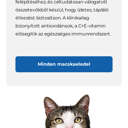
felépítéséhez, és céltudatosan válogatott
összetevőkből készül, hogy ízletes, tápláló
étkezést biztosítson. A klinikailag
bizonyított antioxidánsok, a C+E-vitamin
elősegítik az egészséges immunrendszert.
Minden macskaeledel