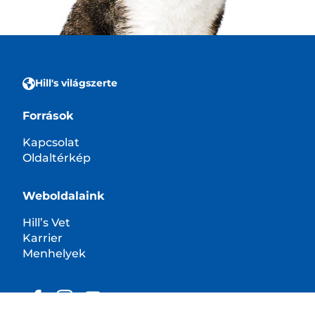
Hill's világszerte
Források
Kapcsolat
Oldaltérkép
Weboldalaink
Hill’s Vet
Karrier
Menhelyek