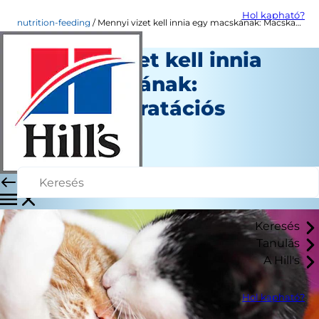
Hol kapható?
nutrition-feeding
Mennyi vizet kell innia egy macskának: Macskahidratációs útmutató
Mennyi vizet kell innia
egy macskának:
Macskahidratációs
útmutató
Személyzet Szerző
|
Október 01, 2024
Keresés
Tanulás
A Hill's
Hol kapható?