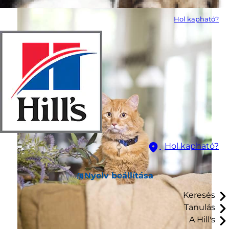
Hol kapható?
Hol kapható?
Nyelv beállítása
Keresés
Tanulás
A Hill's