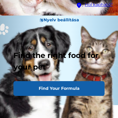
Hol kapható?
Nyelv beállítása
Find the right food for
your pet
Find Your Formula