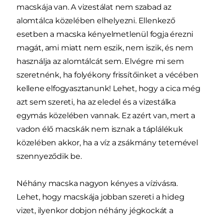
macskája van. A vizestálat nem szabad az
alomtálca közelében elhelyezni. Ellenkező
esetben a macska kényelmetlenül fogja érezni
magát, ami miatt nem eszik, nem iszik, és nem
használja az alomtálcát sem. Elvégre mi sem
szeretnénk, ha folyékony frissítőinket a vécében
kellene elfogyasztanunk! Lehet, hogy a cica még
azt sem szereti, ha az eledel és a vizestálka
egymás közelében vannak. Ez azért van, mert a
vadon élő macskák nem isznak a táplálékuk
közelében akkor, ha a víz a zsákmány tetemével
szennyeződik be.
Néhány macska nagyon kényes a vízivásra.
Lehet, hogy macskája jobban szereti a hideg
vizet, ilyenkor dobjon néhány jégkockát a