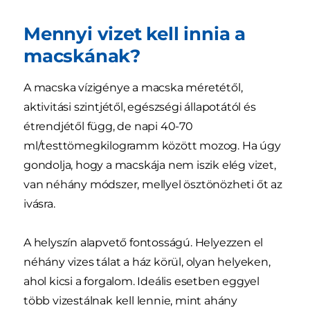
Mennyi vizet kell innia a
macskának?
A macska vízigénye a macska méretétől,
aktivitási szintjétől, egészségi állapotától és
étrendjétől függ, de napi 40-70
ml/testtömegkilogramm között mozog. Ha úgy
gondolja, hogy a macskája nem iszik elég vizet,
van néhány módszer, mellyel ösztönözheti őt az
ivásra.
A helyszín alapvető fontosságú. Helyezzen el
néhány vizes tálat a ház körül, olyan helyeken,
ahol kicsi a forgalom. Ideális esetben eggyel
több vizestálnak kell lennie, mint ahány