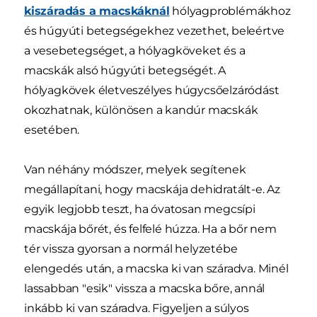
kiszáradás a macskáknál
hólyagproblémákhoz
és húgyúti betegségekhez vezethet, beleértve
a vesebetegséget, a hólyagköveket és a
macskák alsó húgyúti betegségét. A
hólyagkövek életveszélyes húgycsőelzáródást
okozhatnak, különösen a kandúr macskák
esetében.
Van néhány módszer, melyek segítenek
megállapítani, hogy macskája dehidratált-e. Az
egyik legjobb teszt, ha óvatosan megcsípi
macskája bőrét, és felfelé húzza. Ha a bőr nem
tér vissza gyorsan a normál helyzetébe
elengedés után, a macska ki van száradva. Minél
lassabban "esik" vissza a macska bőre, annál
inkább ki van száradva. Figyeljen a súlyos