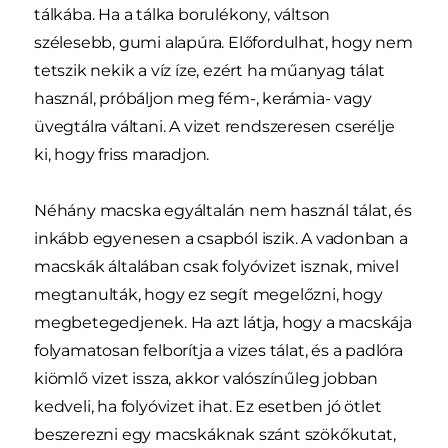
tálkába. Ha a tálka borulékony, váltson
szélesebb, gumi alapúra. Előfordulhat, hogy nem
tetszik nekik a víz íze, ezért ha műanyag tálat
használ, próbáljon meg fém-, kerámia- vagy
üvegtálra váltani. A vizet rendszeresen cserélje
ki, hogy friss maradjon.
Néhány macska egyáltalán nem használ tálat, és
inkább egyenesen a csapból iszik. A vadonban a
macskák általában csak folyóvizet isznak, mivel
megtanulták, hogy ez segít megelőzni, hogy
megbetegedjenek. Ha azt látja, hogy a macskája
folyamatosan felborítja a vizes tálat, és a padlóra
kiömlő vizet issza, akkor valószínűleg jobban
kedveli, ha folyóvizet ihat. Ez esetben jó ötlet
beszerezni egy macskáknak szánt szökőkutat,