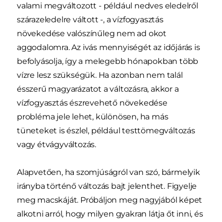
valami megváltozott - például nedves eledelről
szárazeledelre váltott -, a vízfogyasztás
növekedése valószínűleg nem ad okot
aggodalomra. Az ivás mennyiségét az időjárás is
befolyásolja, így a melegebb hónapokban több
vízre lesz szükségük. Ha azonban nem talál
ésszerű magyarázatot a változásra, akkor a
vízfogyasztás észrevehető növekedése
probléma jele lehet, különösen, ha más
tüneteket is észlel, például testtömegváltozás
vagy étvágyváltozás.
Alapvetően, ha szomjúságról van szó, bármelyik
irányba történő változás bajt jelenthet. Figyelje
meg macskáját. Próbáljon meg nagyjából képet
alkotni arról, hogy milyen gyakran látja őt inni, és