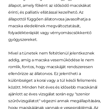
állapot, amely főként az idősödő macskákat
érinti, és palliatív ellátással kezelhető. Az
állapottól függően állatorvosa javasolhatja a
macska eledelének megváltoztatását,
folyadékterápiát vagy vérnyomáscsökkentő
gyógyszereket.
Mivel a tünetek nem feltétlenül jelentkeznek
addig, amíg a macska veseműködése le nem
romlik, fontos, hogy macskáját rendszeresen
ellenőrizze az állatorvos. Ez jelentheti a
különbséget a korai vagy a túl késői felismerés
között. Minden hét éves és idősebb macskánál
ajánlott az éves vizsgálat során egy "szenior
szűrővizsgálatot" végezni annak megállapítására,
hogy macskájának vannak-e veseproblémái. Az