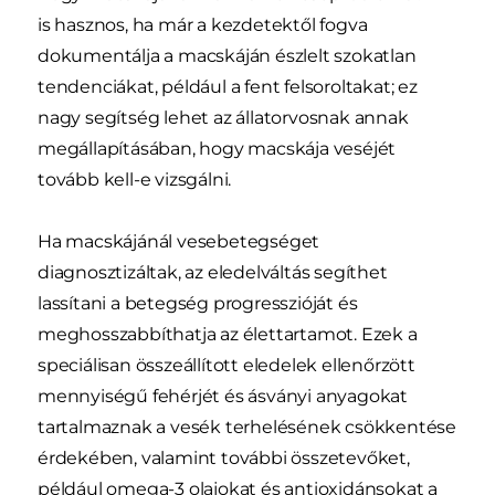
is hasznos, ha már a kezdetektől fogva
dokumentálja a macskáján észlelt szokatlan
tendenciákat, például a fent felsoroltakat; ez
nagy segítség lehet az állatorvosnak annak
megállapításában, hogy macskája veséjét
tovább kell-e vizsgálni.
Ha macskájánál vesebetegséget
diagnosztizáltak, az eledelváltás segíthet
lassítani a betegség progresszióját és
meghosszabbíthatja az élettartamot. Ezek a
speciálisan összeállított eledelek ellenőrzött
mennyiségű fehérjét és ásványi anyagokat
tartalmaznak a vesék terhelésének csökkentése
érdekében, valamint további összetevőket,
például omega-3 olajokat és antioxidánsokat a