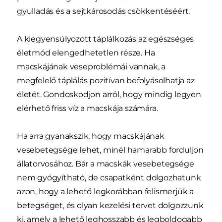
gyulladás és a sejtkárosodás csökkentéséért.
A kiegyensúlyozott táplálkozás az egészséges
életmód elengedhetetlen része. Ha
macskájának veseproblémái vannak, a
megfelelő táplálás pozitívan befolyásolhatja az
életét. Gondoskodjon arról, hogy mindig legyen
elérhető friss víz a macskája számára.
Ha arra gyanakszik, hogy macskájának
vesebetegsége lehet, minél hamarabb forduljon
állatorvosához. Bár a macskák vesebetegsége
nem gyógyítható, de csapatként dolgozhatunk
azon, hogy a lehető legkorábban felismerjük a
betegséget, és olyan kezelési tervet dolgozzunk
ki, amely a lehető leghosszabb és legboldogabb