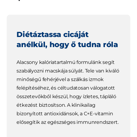
Diétáztassa cicáját
anélkül, hogy ő tudna róla
Alacsony kalóriatartalmú formulánk segít
szabályozni macskája súlyát. Tele van kiváló
minőségű fehérjével a szálkás izmok
felépítéséhez, és céltudatosan válogatott
összetevőkből készül, hogy ízletes, tápláló
étkezést biztosítson. A klinikailag
bizonyított antioxidánsok, a C+E-vitamin
elősegítik az egészséges immunrendszert.