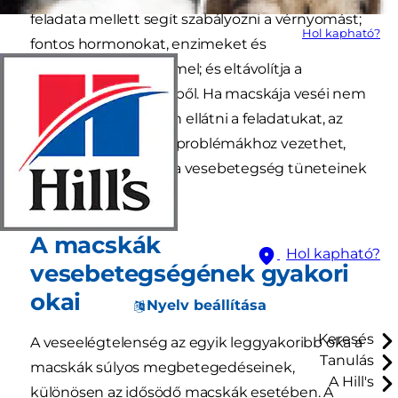
feladata mellett segít szabályozni a vérnyomást;
Hol kapható?
fontos hormonokat, enzimeket és
vörösvértesteket termel; és eltávolítja a
salakanyagokat a vérből. Ha macskája veséi nem
képesek megfelelően ellátni a feladatukat, az
súlyos, életveszélyes problémákhoz vezethet,
ezért nagyon fontos a vesebetegség tüneteinek
ismerete.
A macskák
Hol kapható?
vesebetegségének gyakori
okai
Nyelv beállítása
Keresés
A veseelégtelenség az egyik leggyakoribb oka a
Tanulás
macskák súlyos megbetegedéseinek,
A Hill's
különösen az idősödő macskák esetében. A