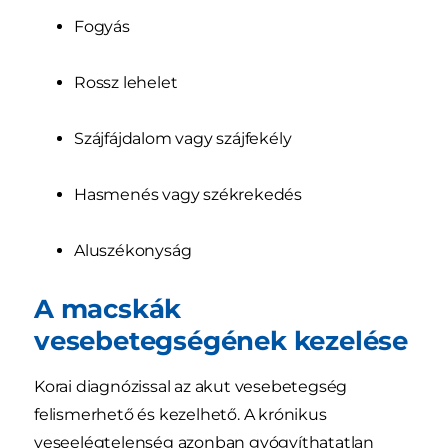
Fogyás
Rossz lehelet
Szájfájdalom vagy szájfekély
Hasmenés vagy székrekedés
Aluszékonyság
A macskák
vesebetegségének kezelése
Korai diagnózissal az akut vesebetegség
felismerhető és kezelhető. A krónikus
veseelégtelenség azonban gyógyíthatatlan