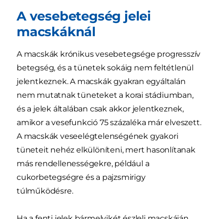
A vesebetegség jelei
macskáknál
A macskák krónikus vesebetegsége progresszív
betegség, és a tünetek sokáig nem feltétlenül
jelentkeznek. A macskák gyakran egyáltalán
nem mutatnak tüneteket a korai stádiumban,
és a jelek általában csak akkor jelentkeznek,
amikor a vesefunkció 75 százaléka már elveszett.
A macskák veseelégtelenségének gyakori
tüneteit nehéz elkülöníteni, mert hasonlítanak
más rendellenességekre, például a
cukorbetegségre és a pajzsmirigy
túlműködésre.
Ha a fenti jelek bármelyikét észleli macskáján,