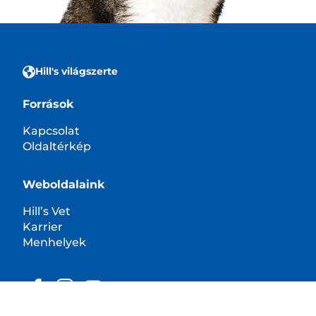
Hill's világszerte
Források
Kapcsolat
Oldaltérkép
Weboldalaink
Hill’s Vet
Karrier
Menhelyek