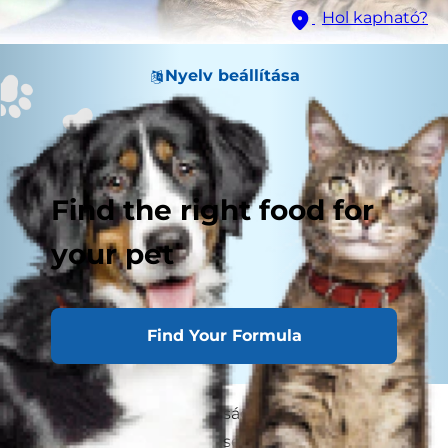
Hol kapható?
Nyelv beállítása
Find the right food for
your pet
Find Your Formula
Macskája veséi létfontosságú szerepet játszanak
egészségének megőrzésében. A vese számos