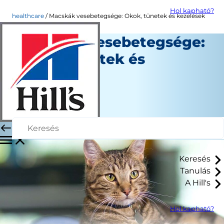
Hol kapható?
healthcare
Macskák vesebetegsége: Okok, tünetek és kezelések
Macskák vesebetegsége:
Okok, tünetek és
kezelések
Egészség
Személyzet Szerző
|
Augusztus 01, 2024
Keresés
Tanulás
A Hill's
Hol kapható?